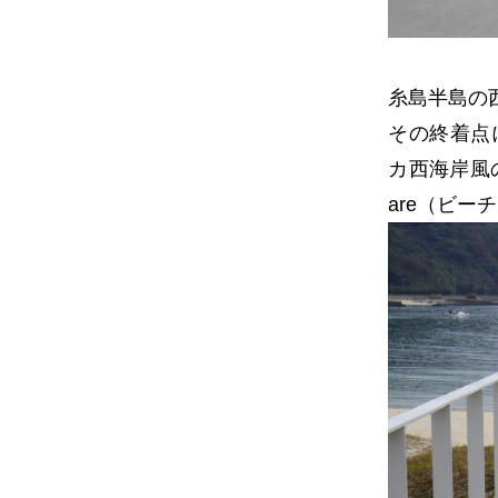
糸島半島の
その終着点
カ西海岸風の
are（ビー