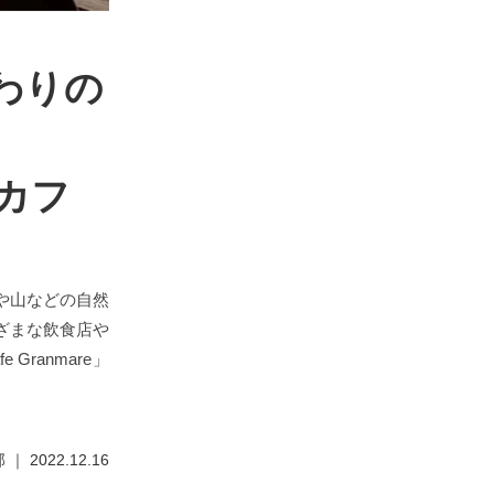
わりの
チカフ
】
や山などの自然
ざまな飲食店や
ranmare」
 2022.12.16