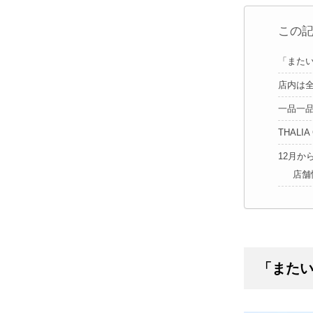
この
「またい
店内は
一品一
THAL
12月
店舗
「またい