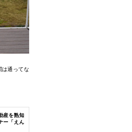
関は通ってな
動産を熟知
ナー「えん
」