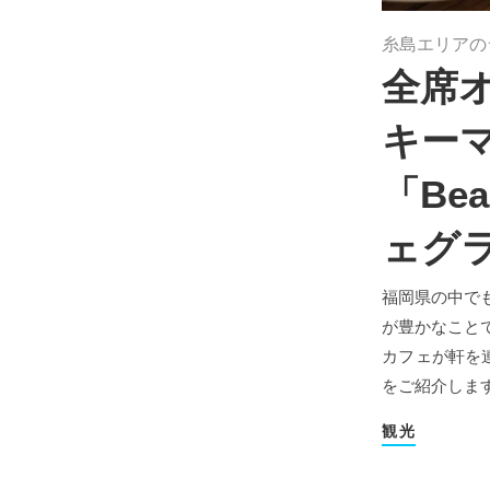
糸島エリアの
全席
キー
「Bea
ェグ
福岡県の中で
が豊かなこと
カフェが軒を連
をご紹介しま
観光