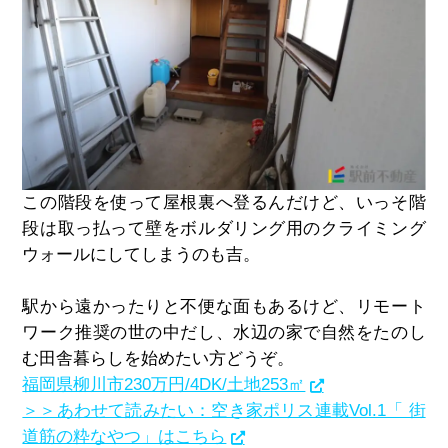
この階段を使って屋根裏へ登るんだけど、いっそ階
段は取っ払って壁をボルダリング用のクライミング
ウォールにしてしまうのも吉。
駅から遠かったりと不便な面もあるけど、リモート
ワーク推奨の世の中だし、水辺の家で自然をたのし
む田舎暮らしを始めたい方どうぞ。
福岡県柳川市230万円/4DK/土地253‪㎡
＞＞あわせて読みたい：空き家ポリス連載Vol.1「 街
道筋の粋なやつ」はこちら