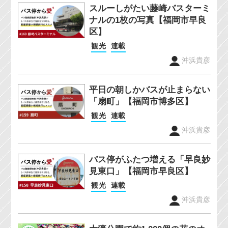
スルーしがたい藤崎バスターミ
ナルの1枚の写真【福岡市早良
区】
観光
連載
沖浜貴彦
平日の朝しかバスが止まらない
「扇町」【福岡市博多区】
観光
連載
沖浜貴彦
バス停がふたつ増える「早良妙
見東口」【福岡市早良区】
観光
連載
沖浜貴彦