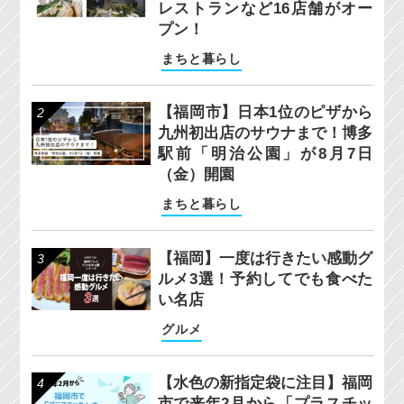
レストランなど16店舗がオー
プン！
まちと暮らし
【福岡市】日本1位のピザから
九州初出店のサウナまで！博多
駅前「明治公園」が8月7日
（金）開園
まちと暮らし
【福岡】一度は行きたい感動グ
ルメ3選！予約してでも食べた
い名店
グルメ
【水色の新指定袋に注目】福岡
市で来年2月から「プラスチッ