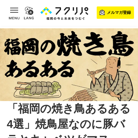
toggle navigation
メルマガ登録
「福岡の焼き鳥あるある
4選」焼鳥屋なのに豚バ