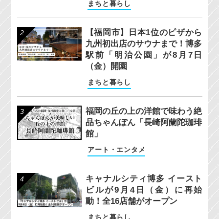
まちと暮らし
【福岡市】日本1位のピザから
九州初出店のサウナまで！博多
駅前「明治公園」が8月7日
（金）開園
まちと暮らし
福岡の丘の上の洋館で味わう絶
品ちゃんぽん「長崎阿蘭陀珈琲
館」
アート・エンタメ
キャナルシティ博多 イースト
ビルが9月4日（金）に再始
動！全16店舗がオープン
まちと暮らし