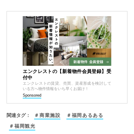
エンクレストの【新着物件会員登録】受
付中
エンクレストの賃貸、売買、資産形成を検討して
いる方へ物件情報をいち早くお届け！
Sponsored
関連タグ：
＃商業施設
＃福岡あるある
＃福岡観光