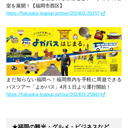
室を展開！【福岡市西区】
https://fukuoka-leapup.jp/tour/202403.26157
まだ知らない福岡へ！福岡県内を手軽に周遊できる
バスツアー「よかバス」4月１日より運行開始！
https://fukuoka-leapup.jp/tour/202403.25843
★福岡の観光・グルメ・ビジネスなど、