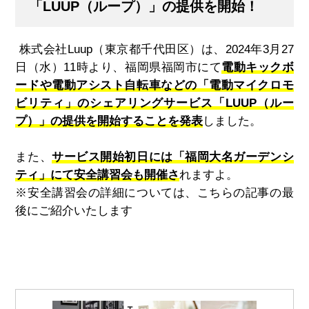
「LUUP（ループ）」の提供を開始！
株式会社
Luup
（東京都千代田区）は、
2024
年
3
月
27
日（水）
11
時より、福岡県福岡市にて
電動キックボ
ードや電動アシスト自転車などの「電動マイクロモ
ビリティ」のシェアリングサービス「LUUP（ルー
プ）」の提供を開始することを発表
しました。
また、
サービス開始初日には「福岡大名ガーデンシ
ティ」にて安全講習会も開催さ
れますよ。
※安全講習会の詳細については、こちらの記事の最
後にご紹介いたします