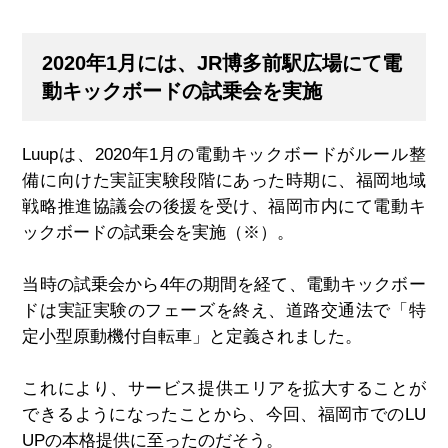
2020年1月には、JR博多前駅広場にて電
動キックボードの試乗会を実施
Luup
は、
2020
年
1
月の電動キックボードがルール整
備に向けた実証実験段階にあった時期に、福岡地域
戦略推進協議会の後援を受け、福岡市内にて電動キ
ックボードの試乗会を実施（
※
）。
当時の試乗会から
4
年の期間を経て、電動キックボー
ドは実証実験のフェーズを終え、道路交通法で「特
定小型原動機付自転車」と定義されました。
これにより、サービス提供エリアを拡大することが
できるようになったことから、今回、福岡市での
LU
UP
の本格提供に至ったのだそう。