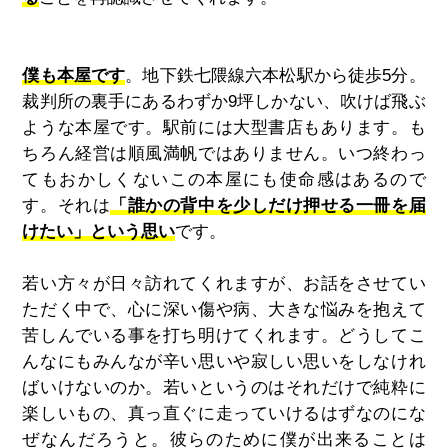
僕も本屋です
。地下鉄七隈線六本松駅から徒歩5分。
裁判所の裏手にあるわずか9坪しかない、吹けば飛ぶ
ような本屋です。駅前には大型書店もあります。も
ちろん経営は順風満帆ではありません。いつ終わっ
てもおかしくないこの本屋にも使命感はあるので
す。それは
「誰かの背中を少しだけ押せる一冊を届
けたい」という思い
です。
若い方々が日々訪れてくれますが、お話をさせてい
ただく中で、心に深い傷や病、大きな悩みを抱えて
苦しんでいる事を打ち明けてくれます。どうしてこ
んなにもみんなが辛い思いや寂しい思いをしなけれ
ばいけないのか。若いというのはそれだけで純粋に
楽しいもの、真っ直ぐに走っていけるはずなのにな
ぜなんだろうと。彼らのために僕が出来ることは