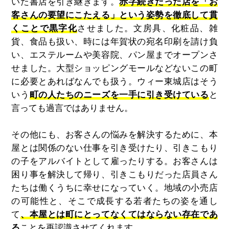
いた書店を引き継ぎます。
赤字続きだった店を「お
客さんの要望にこたえる」という姿勢を徹底して貫
くことで黒字化
させました。文房具、化粧品、雑
貨、食品も扱い、時には年賀状の宛名印刷を請け負
い、エステルームや美容院、パン屋までオープンさ
せました。大型ショッピングモールなどないこの町
に必要とあればなんでも扱う。ウィー東城店はそう
いう
町の人たちのニーズを一手に引き受けている
と
言っても過言ではありません。
その他にも、お客さんの悩みを解決するために、本
屋とは関係のない仕事を引き受けたり、引きこもり
の子をアルバイトとして雇ったりする。お客さんは
困り事を解決して帰り、引きこもりだった店員さん
たちは働くうちに幸せになっていく。地域の小売店
の可能性と、そこで成長する若者たちの姿を通し
て
、本屋とは町にとってなくてはならない存在であ
る
ことを再認識させてくれます。