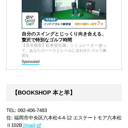
自分のスイングとじっくり向き合える、
贅沢で特別なゴルフ時間
【完全個室】駐車場完備。シミュレーター使っ
て、あなたのペースとレベルに合わせたゴルフ練
習を。
Sponsored
【BOOKSHOP 本と羊】
TEL: 092-406-7483
住: 福岡市中央区六本松4-4-12 エステートモア六本松
Ⅱ102B
[map]