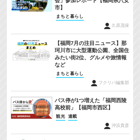
会」参加レポート【福岡県八女
市】
まちと暮らし
久原茂保
【福岡7月の注目ニュース】那
珂川市に大型運動公園、全国住
みたい街2位、グルメや旅情報
など
まちと暮らし
フクリパ編集部
バス停が1つ増えた「福岡西陵
高校前」【福岡市西区】
観光
連載
沖浜貴彦