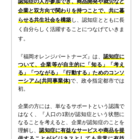
認知症の人が参加でき、商品開発や就労など
企業と双方向で関わりを持つことで、共に暮
らせる共生社会を構築
し、認知症とともに長
く自分らしく活躍することにつなげていきま
す。
『福岡オレンジパートナーズ』は、
認知症に
ついて、企業等が自主的に「知る」「考え
る」「つながる」「行動する」ためのコンソ
ーシアム(共同事業体)
で、政令指定都市では
初。
企業の方には、単なるサポートという認識で
はなく、『人口の1割が認知症という状態に
なることを考えると、企業が認知症のことを
理解し、
認知症に有益なサービスや商品を提
供することがビジネスとしても非常に有益