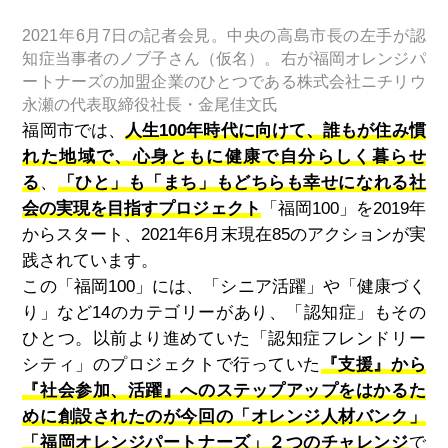
2021年6月7日の記者会見。中央の高島市長の左手が認
知症当事者のノブ子さん（仮名）。右が福岡オレンジパ
ートナーズの加盟企業のひとつである株式会社ニチリウ
永瀬の代表取締役社長・金尾佳文氏
福岡市では、
人生100年時代に向けて、誰もが住み慣
れた地域で、心身ともに健康で自分らしく暮らせ
る
、
「ひと」も「まち」もどちらも幸せになれる社
会の実現を目指すプロジェクト
「福岡100」を2019年
からスタート、2021年6月末現在85のアクションが実
践されています。
この「福岡100」には、「シニア活躍」や「健康づく
り」など14のカテゴリーがあり、「認知症」もその
ひとつ。以前より進めていた「認知症フレンドリー
シティ」のプロジェクトで行っていた
『支援』から
『社会参加、活躍』へのステップアップをはかるた
めに創設されたのが今回の「オレンジ人材バンク」
「福岡オレンジパートナーズ」２つのチャレンジ
で