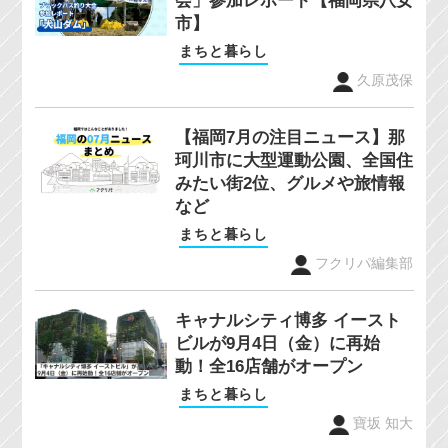
会」参加レポート【福岡県八女
市】
まちと暮らし
久原茂保
【福岡7月の注目ニュース】那
珂川市に大型運動公園、全国住
みたい街2位、グルメや旅情報
など
まちと暮らし
フクリパ編集部
キャナルシティ博多 イースト
ビルが9月4日（金）に再始
動！全16店舗がオープン
まちと暮らし
寶坂 知大