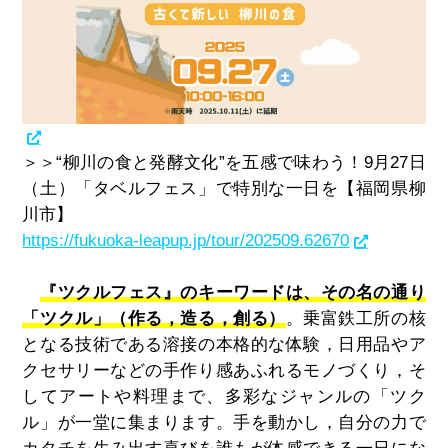
＞＞“柳川の食と発酵文化”を五感で味わう！9月27日
（土）「タベルフェス」で特別な一日を【福岡県柳
川市】
https://fukuoka-leapup.jp/tour/202509.62670
『ツクルフェス』のキーワードは、その名の通り
「ツクル」（作る，造る，創る）
。乗富鉄工所の核
となる技術である溶接の本格的な体験，日用品やア
クセサリーなどの手作り感あふれるモノづくり，そ
してアートや料理まで、多彩なジャンルの「ツク
ル」が一堂に集まります。手を動かし，自分の力で