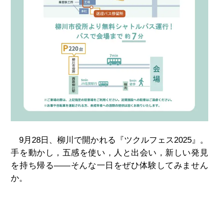
9月
28
日、柳川で開かれる『ツクルフェス
2025
』。
手を動かし，五感を使い，人と出会い，新しい発見
を持ち帰る
――
そんな一日をぜひ体験してみません
か。