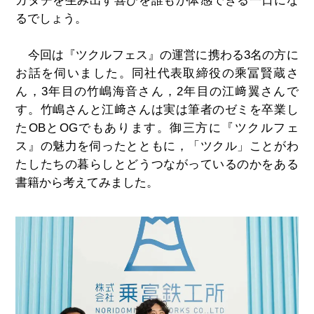
カタチを生み出す喜びを誰もが体感できる一日にな
るでしょう。
今回は『ツクルフェス』の運営に携わる
3
名の方に
お話を伺いました。同社代表取締役の乘冨賢蔵さ
ん，
3
年目の竹嶋海音さん，
2
年目の江﨑翼さんで
す。竹嶋さんと江﨑さんは実は筆者のゼミを卒業し
た
OB
と
OG
でもあります。御三方に『ツクルフェ
ス』の魅力を伺ったとともに，「ツクル」ことがわ
たしたちの暮らしとどうつながっているのかをある
書籍から考えてみました。