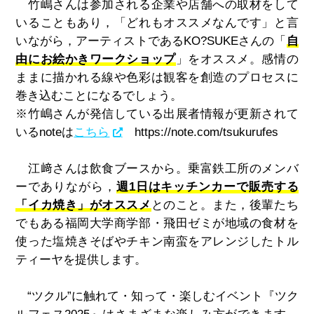
竹嶋さんは参加される企業や店舗への取材をして
いることもあり，「どれもオススメなんです」と言
いながら，アーティストである
KO?SUKE
さんの「
自
由にお絵かきワークショップ
」をオススメ。感情の
ままに描かれる線や色彩は観客を創造のプロセスに
巻き込むことになるでしょう。
※竹嶋さんが発信している出展者情報が更新されて
いるnoteは
こちら
https://note.com/tsukurufes
江﨑さんは飲食ブースから。乗富鉄工所のメンバ
ーでありながら，
週1日はキッチンカーで販売する
「イカ焼き」がオススメ
とのこと。また，後輩たち
でもある福岡大学商学部・飛田ゼミが地域の食材を
使った塩焼きそばやチキン南蛮をアレンジしたトル
ティーヤを提供します。
“ツクル”に触れて・知って・楽しむイベント『ツク