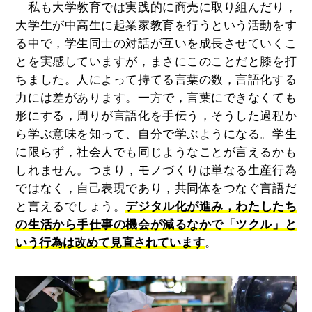
私も大学教育では実践的に商売に取り組んだり，
大学生が中高生に起業家教育を行うという活動をす
る中で，学生同士の対話が互いを成長させていくこ
とを実感していますが，まさにこのことだと膝を打
ちました。人によって持てる言葉の数，言語化する
力には差があります。一方で，言葉にできなくても
形にする，周りが言語化を手伝う，そうした過程か
ら学ぶ意味を知って、自分で学ぶようになる。学生
に限らず，社会人でも同じようなことが言えるかも
しれません。つまり，モノづくりは単なる生産行為
ではなく，自己表現であり，共同体をつなぐ言語だ
と言えるでしょう。
デジタル化が進み，わたしたち
の生活から手仕事の機会が減るなかで「ツクル」と
いう行為は改めて見直されています
。