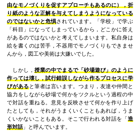
由なモノづくりを促すアプローチもあるのに），折
り紙のような正解を与えてしまうようになっている
のではないかと危惧
されています。「学校」で学ぶ
「科目」になってしまっているから，どこかに答え
があるのではないかと考えてしまいます。私自身は
絵を書くのは苦手，不器用でモノづくりもできませ
んから，図工や美術は大嫌いでした。
しかし，
授業の中でまるで「砂場遊び」のように
作っては壊し，試行錯誤しながら作るプロセスに学
びがある
と筆者は言います。つまり，友達や仲間と
協力をしながら砂場で何かをツクルという過程の中
で対話を重ねる。意見を反映させて何かを作り上げ
たとしても，それがうまくいくこともあれば，うま
くいかないこともある。そこで行われる対話を「
造
形対話
」と呼んでいます。