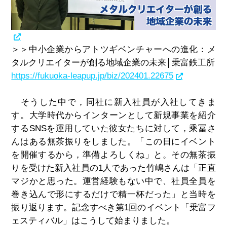
＞＞中小企業からアトツギベンチャーへの進化：メ
タルクリエイターが創る地域企業の未来│乗富鉄工所
https://fukuoka-leapup.jp/biz/202401.22675
そうした中で，同社に新入社員が入社してきま
す。大学時代からインターンとして新規事業を紹介
する
SNS
を運用していた彼女たちに対して，乘冨さ
んはある無茶振りをしました。「この日にイベント
を開催するから，準備よろしくね」と。その無茶振
りを受けた新入社員の
1
人であった竹嶋さんは「正直
マジかと思った。運営経験もない中で、社員全員を
巻き込んで形にするだけで精一杯だった」と当時を
振り返ります。記念すべき第
1
回のイベント「乗富フ
ェスティバル」はこうして始まりました。