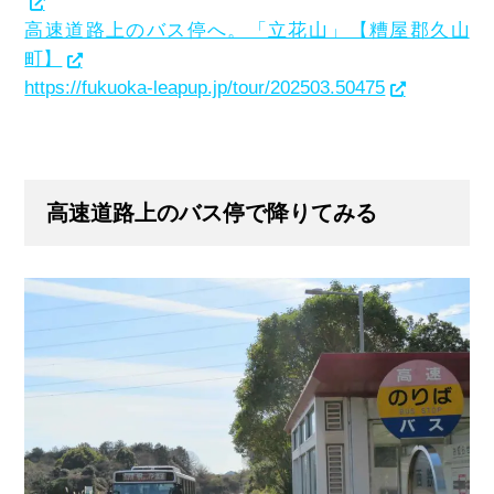
高速道路上のバス停へ。「立花山」【糟屋郡久山
町】
https://fukuoka-leapup.jp/tour/202503.50475
高速道路上のバス停で降りてみる