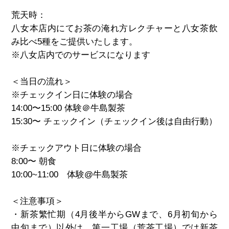
荒天時：
八女本店内にてお茶の淹れ方レクチャーと八女茶飲
み比べ
5
種をご提供いたします。
※
八女店内でのサービスになります
＜当日の流れ＞
※
チェックイン日に体験の場合
14:00
〜
15:00
体験＠牛島製茶
15:30
〜 チェックイン（チェックイン後は自由行動）
※チェックアウト日に体験の場合
8:00
〜 朝食
10:00~11:00
体験
@
牛島製茶
＜注意事項＞
・新茶繁忙期（
4
月後半から
GW
まで、
6
月初旬から
中旬まで）以外は、第一工場（荒茶工場）では新茶