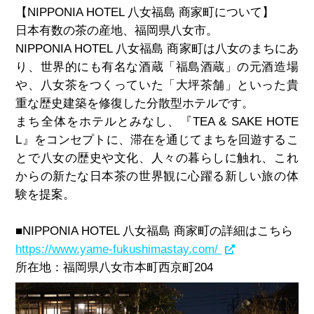
【
NIPPONIA HOTEL
八女福島 商家町について】
日本有数の茶の産地、福岡県八女市。
NIPPONIA HOTEL
八女福島 商家町は八女のまちにあ
り、世界的にも有名な酒蔵「福島酒蔵」の元酒造場
や、八女茶をつくっていた「大坪茶舗」といった貴
重な歴史建築を修復した分散型ホテルです。
まち全体をホテルとみなし、『
TEA & SAKE HOTE
L
』をコンセプトに、滞在を通じてまちを回遊するこ
とで八女の歴史や文化、人々の暮らしに触れ、これ
からの新たな日本茶の世界観に心躍る新しい旅の体
験を提案。
■
NIPPONIA HOTEL
八女福島 商家町の詳細はこちら
https://www.yame-fukushimastay.com/
所在地：福岡県八女市本町西京町
204