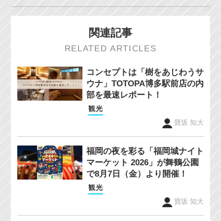
関連記事
RELATED ARTICLES
コンセプトは「樹をあじわうサ
ウナ」TOTOPA博多駅前店の内
部を最速レポート！
観光
寶坂 知大
福岡の夜を彩る「福岡城ナイト
マーケット 2026」が舞鶴公園
で8月7日（金）より開催！
観光
寶坂 知大