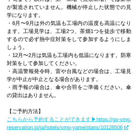
が製造されていません。機械が停止した状態での見
学になります。
・
6
月〜
9
月は外の気温も工場内の温度も高温になり
ます。工場見学は、工場
2
つ、茶畑
1
つを徒歩で移動
するので必ず熱中症対策をして参加するようにしま
しょう。
・
12
月〜
2
月は気温も工場内も低温になります。防寒
対策をして参加してください。
・高温警報発令時、雷や台風などの場合は、工場見
学が中止が中止となる場合があります。
・雨予報の場合は、傘や合羽をご準備ください。傘
の貸出はありません。
【ご予約方法】
こちらから予約することができます▶https://go-vmg.
reservation.jp/ja/hotels/vmg-yame/plans/10128506