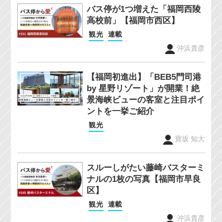
バス停が1つ増えた「福岡西陵
高校前」【福岡市西区】
観光
連載
沖浜貴彦
【福岡初進出】「BEB5門司港
by 星野リゾート」が開業！絶
景海峡ビューの客室と注目ポイ
ントを一挙ご紹介
観光
寶坂 知大
スルーしがたい藤崎バスターミ
ナルの1枚の写真【福岡市早良
区】
観光
連載
沖浜貴彦