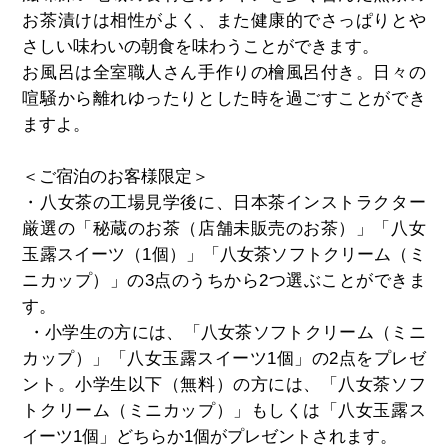
お茶漬けは相性がよく、また健康的でさっぱりとや
さしい味わいの朝食を味わうことができます。
お風呂は全室職人さん手作りの檜風呂付き。日々の
喧騒から離れゆったりとした時を過ごすことができ
ますよ。
＜ご宿泊のお客様限定＞
・八女茶の工場見学後に、日本茶インストラクター
厳選の「秘蔵のお茶（店舗未販売のお茶）」「八女
玉露スイーツ（
1
個）」「八女茶ソフトクリーム（ミ
ニカップ）」の
3
点のうちから
2
つ選ぶことができま
す。
・小学生の方には、「⼋⼥茶ソフトクリーム（ミニ
カップ）」「⼋⼥⽟露スイーツ
1
個」の
2
点をプレゼ
ント。小学生以下（無料）の方には、「八女茶ソフ
トクリーム（ミニカップ）」もしくは「八女玉露ス
イーツ
1
個」どちらか
1
個がプレゼントされます。