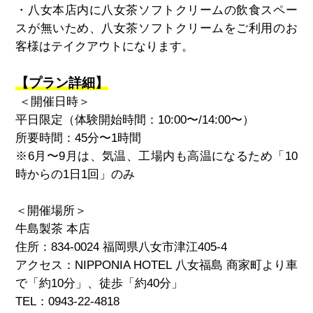
・八女本店内に八女茶ソフトクリームの飲食スペー
スが無いため、八女茶ソフトクリームをご利用のお
客様はテイクアウトになります。
【プラン詳細】
＜開催日時＞
平日限定（体験開始時間：
10:00
〜
/14:00
〜）
所要時間：
45
分〜
1
時間
※6
月〜
9
月は、気温、工場内も高温になるため「
10
時からの
1
日
1
回」のみ
＜開催場所＞
牛島製茶 本店
住所：
834-0024
福岡県八女市津江
405-4
アクセス：
NIPPONIA HOTEL
八女福島 商家町より車
で「約
10
分」、徒歩「約
40
分」
TEL
：
0943-22-4818