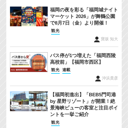
福岡の夜を彩る「福岡城ナイト
マーケット 2026」が舞鶴公園
で8月7日（金）より開催！
観光
寶坂 知大
バス停が1つ増えた「福岡西陵
高校前」【福岡市西区】
観光
連載
沖浜貴彦
【福岡初進出】「BEB5門司港
by 星野リゾート」が開業！絶
景海峡ビューの客室と注目ポイ
ントを一挙ご紹介
観光