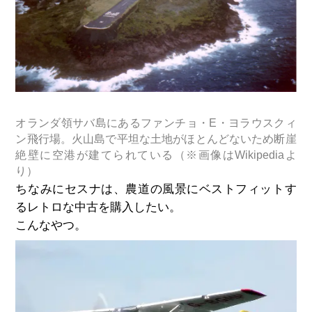
オランダ領サバ島にあるファンチョ・E・ヨラウスクィ
ン飛行場。火山島で平坦な土地がほとんどないため断崖
絶壁に空港が建てられている（※画像はWikipediaよ
り）
ちなみにセスナは、農道の風景にベストフィットす
るレトロな中古を購入したい。
こんなやつ。