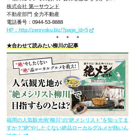
株式会社
第一サウンド
不動産部門
全力不動産
電話番号：
0944-53-8888
HP：http://zenryoku.biz/?page_id=5
＊ ＊ ＊
★合わせて読みたい柳川の記事
福岡の人気観光地”柳川”の“絶メシリスト”を知ってま
すか？“絶”やしたくない絶品ローカルグルメが熱いん