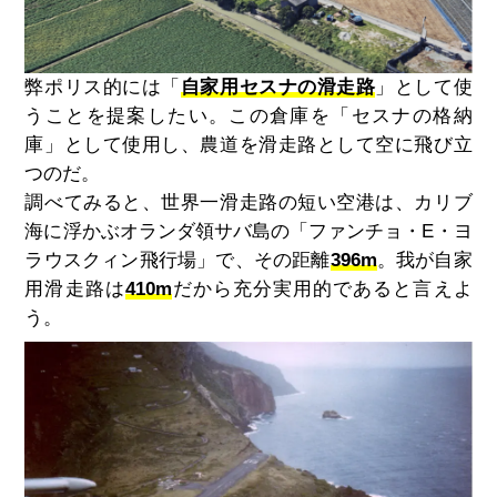
弊ポリス的には「
自家用セスナの滑走路
」として使
うことを提案したい。この倉庫を「セスナの格納
庫」として使用し、農道を滑走路として空に飛び立
つのだ。
調べてみると、世界一滑走路の短い空港は、カリブ
海に浮かぶオランダ領サバ島の「ファンチョ・E・ヨ
ラウスクィン飛行場」で、その距離
396m
。我が自家
用滑走路は
410m
だから充分実用的であると言えよ
う。