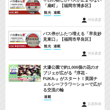
平日の朝しかバスが止まらない
「扇町」【福岡市博多区】
観光
連載
沖浜貴彦
バス停がふたつ増える「早良妙
見東口」【福岡市早良区】
観光
連載
沖浜貴彦
大濠公園で約1,000個の花のオ
ブジェが広がる『浮花 -
FUKA-』がスタート！英国チ
ェルシーフラワーショーで広が
る交流の輪
連載
石原和幸