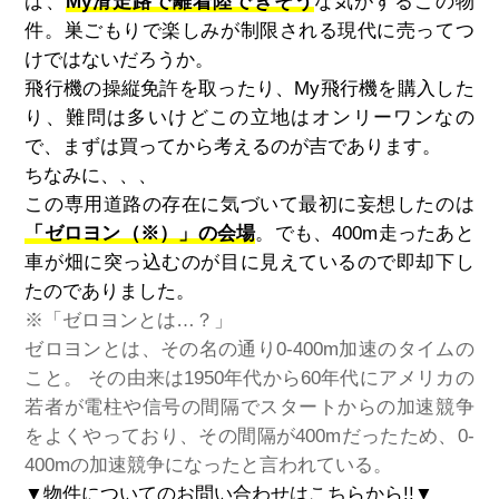
ば、
My滑走路で離着陸できそう
な気がするこの物
件。巣ごもりで楽しみが制限される現代に売ってつ
けではないだろうか。
飛行機の操縦免許を取ったり、My飛行機を購入した
り、難問は多いけどこの立地はオンリーワンなの
で、まずは買ってから考えるのが吉であります。
ちなみに、、、
この専用道路の存在に気づいて最初に妄想したのは
「ゼロヨン（※）」の会場
。でも、400m走ったあと
車が畑に突っ込むのが目に見えているので即却下し
たのでありました。
※「ゼロヨンとは…？」
ゼロヨンとは、その名の通り0-400m加速のタイムの
こと。 その由来は1950年代から60年代にアメリカの
若者が電柱や信号の間隔でスタートからの加速競争
をよくやっており、その間隔が400mだったため、0-
400mの加速競争になったと言われている。
▼
物件についてのお問い合わせはこちらから!!▼