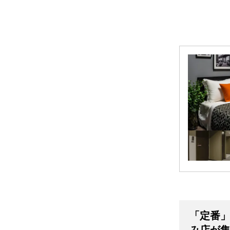
「定番
み店が