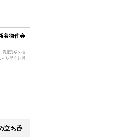
新着物件会
、資産形成を検
をいち早くお届
の立ち呑