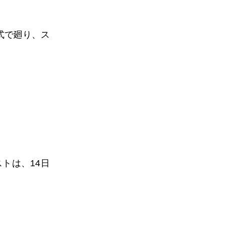
形式で廻り、ス
。
トは、14日