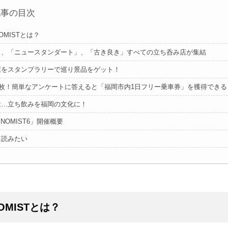
記事の目次
NOMISTとは？
」、「ニュースタンダート」、「古き良き」すべての立ち呑み店が集結
屋をスタンプラリーで巡り景品をゲット！
00枚！簡単なアンケートに答えると「福岡市内1日フリー乗車券」を獲得できる
は…立ち飲みを福岡の文化に！
INOMIST6」開催概要
て読みたい
NOMISTとは？