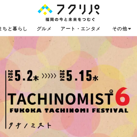
まちと暮らし
グルメ
アート・エンタメ
その他
これからのお
福岡あるある
不動産コラム
連載