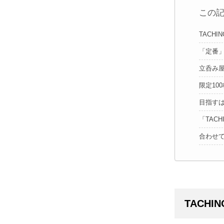
この
TACHI
「定番
立呑み
限定1
目指す
「TACH
合わせ
TACHI