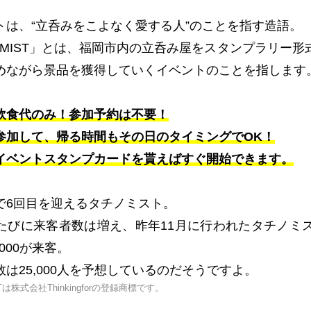
トは、“立呑みをこよなく愛する人”のことを指す造語。
NOMIST」とは、福岡市内の立呑み屋をスタンプラリー
めながら景品を獲得していくイベントのことを指します
飲食代のみ！参加予約は不要！
参加して、帰る時間もその日のタイミングでOK！
イベントスタンプカードを貰えばすぐ開始できます。
で6回目を迎えるタチノミスト。
たびに来客者数は増え、昨年11月に行われたタチノミス
,000が来客。
は25,000人を予想しているのだそうですよ。
STは株式会社Thinkingforの登録商標です。