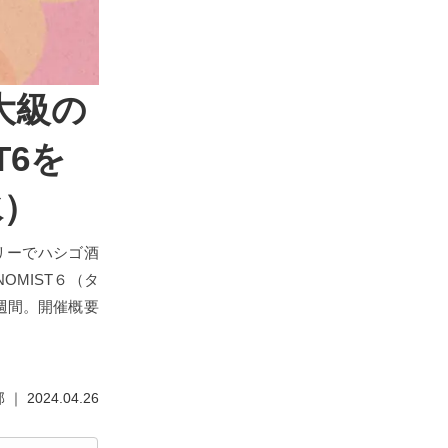
大級の
T6を
水）
リーでハシゴ酒
OMIST６（タ
2週間。開催概要
 2024.04.26