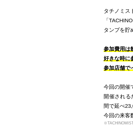
タチノミス
「TACHI
タンプを貯
参加費用は
好きな時に
参加店舗で
今回の開催
開催される
間で延べ23
今回の来客数
※TACHINOMI