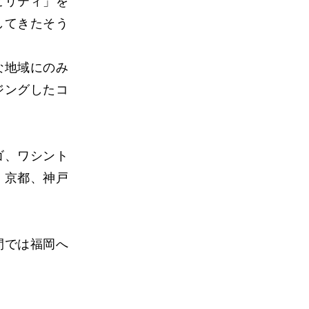
ビリティ」を
してきたそう
な地域にのみ
ジングしたコ
ゴ、ワシント
、京都、神戸
。
間では福岡へ