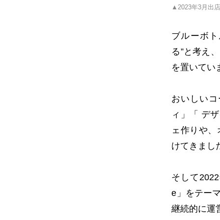
▲2023年3月出
ブルーボト
る”と考え
を置いてい
おいしいコ
ィ」「 デ
ェ作りや、
けてきまし
そして202
e」をテー
継続的に運