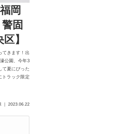
が福岡
り警固
央区】
ってきます！出
濠公園、今年3
して夏にぴった
にトラック限定
 2023.06.22