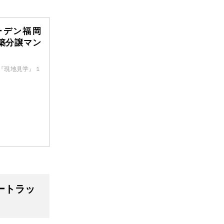
ーデン福岡
築分譲マン
！『現地見学』１
ートラッ