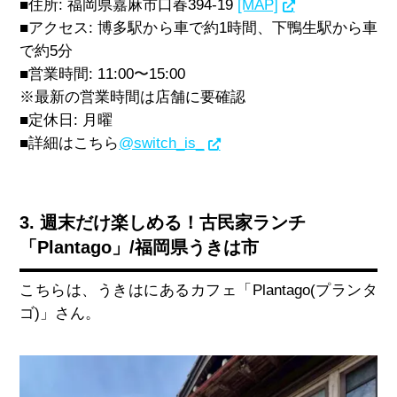
■住所
:
福岡県嘉麻市口春
394-19
[MAP]
■アクセス
:
博多駅から車で約
1
時間、下鴨生駅から車
で約
5
分
■営業時間
: 11:00
〜
15:00
※最新の営業時間は店舗に要確認
■定休日
:
月曜
■詳細はこちら
@switch_is_
3. 週末だけ楽しめる！古民家ランチ
「Plantago」/福岡県うきは市
こちらは、うきはにあるカフェ「
Plantago(
プランタ
ゴ
)
」さん。