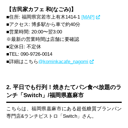
【古民家カフェ 和(なごみ)】
■住所
:
福岡県宮若市上有木
1414-1
[MAP]
■アクセス
:
博多駅から車で約
40
分
■営業時間
: 20:00
〜翌
3:00
※最新の営業時間は店舗に要確認
■定休日
:
不定休
■
TEL: 090-9726-0014
■詳細はこちら
@kominkacafe_nagomi
2. 平日でも行列！焼きたてパン食べ放題のラ
ンチ「Switch」/福岡県嘉麻市
こちらは、福岡県嘉麻市にある超低糖質ブランパン
専門店
&
ランチビストロ「
Switch
」さん。