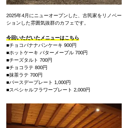
2025
年
4
月にニューオープンした、古民家をリノベー
ションした雰囲気抜群のカフェです。
今回いただいたメニューはこちら
■チョコバナナパンケーキ
900
円
■ホットケーキ バターメープル
700
円
■チーズタルト
700
円
■チョコラテ
800
円
■抹茶ラテ
700
円
■バースデープレート
1,000
円
■スペシャルフラワープレート
2,000
円