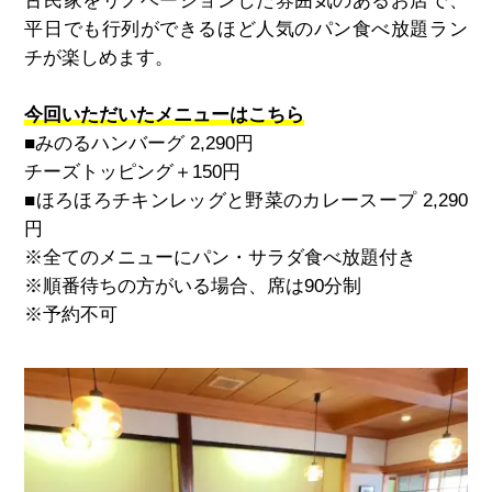
古民家をリノベーションした雰囲気のあるお店で、
平日でも行列ができるほど人気のパン食べ放題ラン
チが楽しめます。
今回いただいたメニューはこちら
■みのるハンバーグ
2,290
円
チーズトッピング＋150円
■ほろほろチキンレッグと野菜のカレースープ
2,290
円
※全てのメニューにパン・サラダ食べ放題付き
※順番待ちの方がいる場合、席は
90
分制
※予約不可