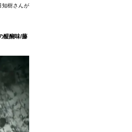
田知樹さんが
の醍醐味/藤