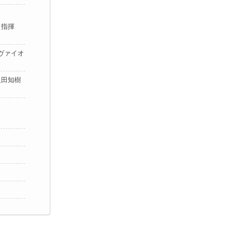
（指揮
ヴァイオ
阪田知樹