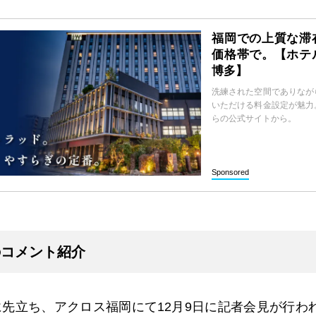
福岡での上質な滞
価格帯で。【ホテ
博多】
洗練された空間でありなが
いただける料金設定が魅力
らの公式サイトから。
Sponsored
のコメント紹介
に先立ち、アクロス福岡にて12月9日に記者会見が行わ