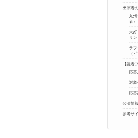
出演者
九州
者）
大好
リン
ラフ
（ピ
【読者
応募
対象
応募
公演情
参考サ