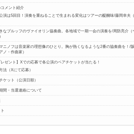
のコメント紹介
公演は5回目！演奏を重ねることで生まれる変化はツアーの醍醐味/藤岡幸夫
きなブルッフのヴァイオリン協奏曲。各地域で一期一会の演奏を/周防亮介（
）
マニノフは音楽家の理想像のひとり。胸が熱くなるような2番の協奏曲を！/
アノ・作曲家）
プレゼント】Xでの応募で各公演のペアチケットが当たる！
方法（Xにて応募）
チケット（公演日順）
期間・当選連絡について
報
イト