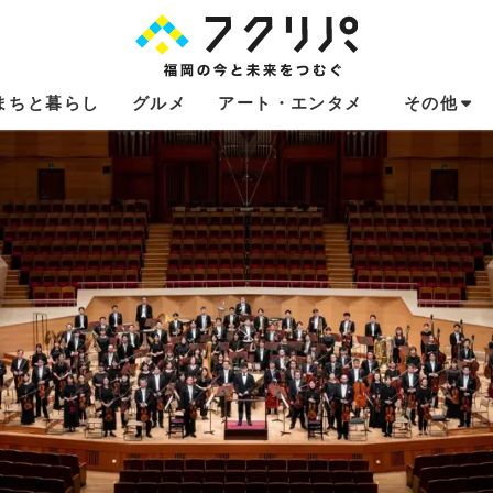
まちと暮らし
グルメ
アート・エンタメ
その他
これからのお
福岡あるある
不動産コラム
連載