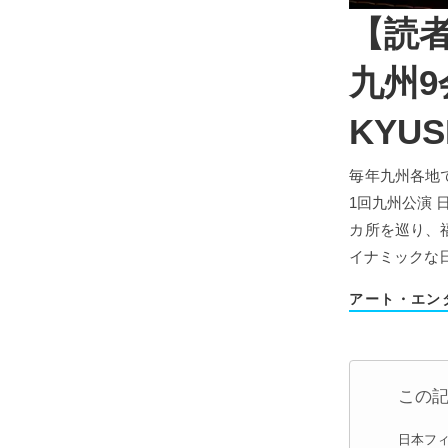
【読
九州9
KYU
毎年九州各地
1回九州公演 日
カ所を巡り、
イナミックな
アート・エン
この
日本フィル