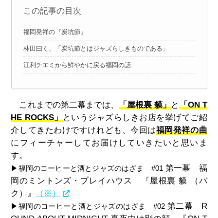
この記事の目次
福岡発祥の『炭坑節』
林田曰く、「炭坑節とはジャズらしきものである」
江利チエミから鮮やかに戻る福岡の話
これまでの第二幕までは、
「屋根裏 貘」
と
「ON T
HE ROCKS」
というジャズらしきお店を挙げてご紹
介してきたわけですけれども、今回は
福岡発祥の曲
にフィーチャーしてお届けしていきたいと思いま
す。
第一幕 福
▶福岡のコーヒーと酒とジャズのはざま #01
岡のミントンズ・プレイハウス 『屋根裏 貘 （バ
ク）』
（※）
第二幕 R
▶福岡のコーヒーと酒とジャズのはざま #02