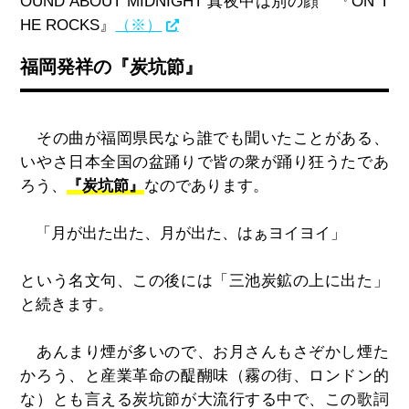
OUND ABOUT MIDNIGHT 真夜中は別の顔 『ON T
HE ROCKS』
（※）
福岡発祥の『炭坑節』
その曲が福岡県民なら誰でも聞いたことがある、
いやさ日本全国の盆踊りで皆の衆が踊り狂うたであ
ろう、
『炭坑節』
なのであります。
「月が出た出た、月が出た、はぁヨイヨイ」
という名文句、この後には「三池炭鉱の上に出た」
と続きます。
あんまり煙が多いので、お月さんもさぞかし煙た
かろう、と産業革命の醍醐味（霧の街、ロンドン的
な）とも言える炭坑節が大流行する中で、この歌詞