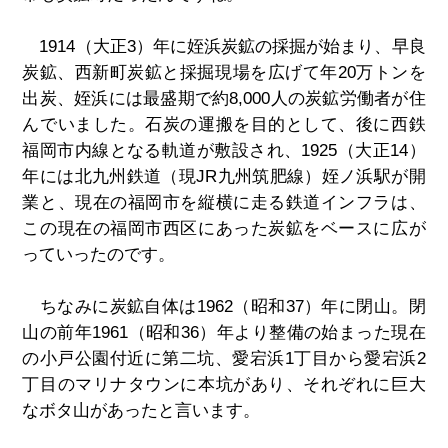
1914（大正3）年に姪浜炭鉱の採掘が始まり、早良
炭鉱、西新町炭鉱と採掘現場を広げて年20万トンを
出炭、姪浜には最盛期で約8,000人の炭鉱労働者が住
んでいました。石炭の運搬を目的として、後に西鉄
福岡市内線となる軌道が敷設され、1925（大正14）
年には北九州鉄道（現JR九州筑肥線）姪ノ浜駅が開
業と、現在の福岡市を縦横に走る鉄道インフラは、
この現在の福岡市西区にあった炭鉱をベースに広が
っていったのです。
ちなみに炭鉱自体は1962（昭和37）年に閉山。閉
山の前年1961（昭和36）年より整備の始まった現在
の小戸公園付近に第二坑、愛宕浜1丁目から愛宕浜2
丁目のマリナタウンに本坑があり、それぞれに巨大
なボタ山があったと言います。