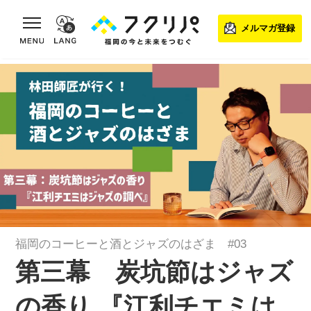
toggle navigation
メルマガ登録
福岡のコーヒーと酒とジャズのはざま #03
第三幕 炭坑節はジャズ
の香り 『江利チエミは