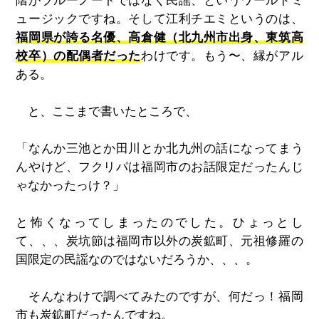
階がブルーノートではなく民謡、というワールドミ
ュージックですね。そして江利チエミというのは、
福岡県が誇る名優、高倉健（北九州市出身、東筑高
校卒）の配偶者だった
わけです。もう〜、縁がアル
ある。
と、ここまで書いたところで、
「なんか三池とか田川とか北九州の話になってまう
んやけど、フクリパは福岡市のお話限定だったんじ
ゃなかったっけ？」
と怖くなってしまったのでした。ひょっとし
て、、、炭坑節は福岡市以外の炭鉱町、元祖修羅の
国限定の民謡なのではないだろうか、、、。
そんなわけで調べてみたのですが、何だっ！福岡
市も炭鉱町だったんですね。