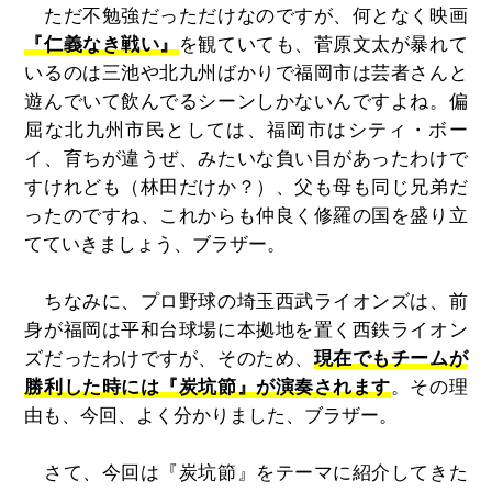
ただ不勉強だっただけなのですが、何となく映画
『仁義なき戦い』
を観ていても、菅原文太が暴れて
いるのは三池や北九州ばかりで福岡市は芸者さんと
遊んでいて飲んでるシーンしかないんですよね。偏
屈な北九州市民としては、福岡市はシティ・ボー
イ、育ちが違うぜ、みたいな負い目があったわけで
すけれども（林田だけか？）、父も母も同じ兄弟だ
ったのですね、これからも仲良く修羅の国を盛り立
てていきましょう、ブラザー。
ちなみに、プロ野球の埼玉西武ライオンズは、前
身が福岡は平和台球場に本拠地を置く西鉄ライオン
ズだったわけですが、そのため、
現在でもチームが
勝利した時には『炭坑節』が演奏されます
。その理
由も、今回、よく分かりました、ブラザー。
さて、今回は『炭坑節』をテーマに紹介してきた