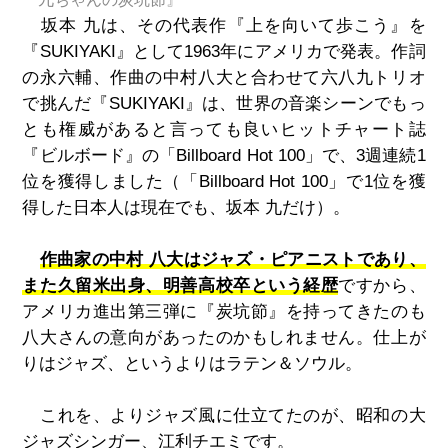
坂本 九は、その代表作『上を向いて歩こう』を
『SUKIYAKI』として1963年にアメリカで発表。作詞
の永六輔、作曲の中村八大と合わせて六八九トリオ
で挑んだ『SUKIYAKI』は、世界の音楽シーンでもっ
とも権威があると言っても良いヒットチャート誌
『ビルボード』の「Billboard Hot 100」で、3週連続1
位を獲得しました（「Billboard Hot 100」で1位を獲
得した日本人は現在でも、坂本 九だけ）。
作曲家の中村 八大はジャズ・ピアニストであり、
また久留米出身、明善高校卒という経歴
ですから、
アメリカ進出第三弾に『炭坑節』を持ってきたのも
八大さんの意向があったのかもしれません。仕上が
りはジャズ、というよりはラテン＆ソウル。
これを、よりジャズ風に仕立てたのが、昭和の大
ジャズシンガー、江利チエミです。