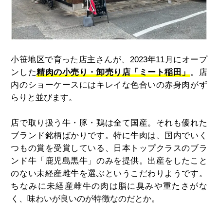
小笹地区で育った店主さんが、2023年11月にオープ
ンした
精肉の小売り・卸売り店「ミート稲田」
。店
内のショーケースにはキレイな色合いの赤身肉がず
らりと並びます。
店で取り扱う牛・豚・鶏は全て国産。それも優れた
ブランド銘柄ばかりです。
特に牛肉は、国内でいく
つもの賞を受賞している、日本トップクラスのブラ
ンド牛「鹿児島黒牛」のみを提供。出産をしたこと
のない未経産雌牛を選ぶというこだわりようです。
ちなみに未経産雌牛の肉は脂に臭みや重たさがな
く、味わいが良いのが特徴なのだとか。