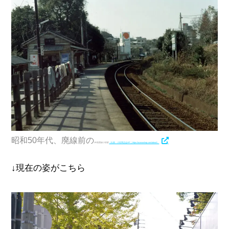
昭和50年代、廃線前の
JR筑肥線小笹駅
（出典：小笹商店会HP｜https://ozasashop.com/about/）
↓現在の姿がこちら