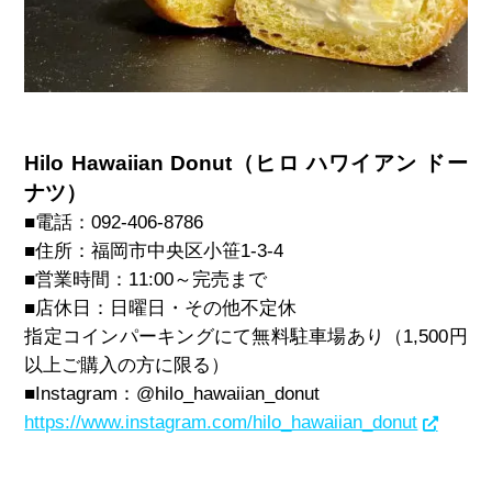
Hilo Hawaiian Donut（ヒロ ハワイアン ドー
ナツ）
■電話：
092-406-8786
■住所：
福岡市中央区小笹1-3-4
■営業時間：11:00～完売まで
■店休日：日曜日・その他不定休
指定コインパーキングにて無料駐車場あり（1,500円
以上ご購入の方に限る）
■Instagram：@
hilo_hawaiian_donut
https://www.instagram.com/hilo_hawaiian_donut