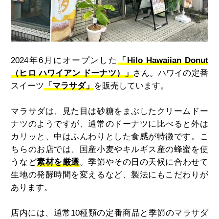
2024年6月にオープンした
「Hilo Hawaiian Donut
（ヒロ ハワイアン ドーナツ）」
さん。
ハワイの定番
スイーツ
「マラサダ」
を販売しています。
マラサダは、見た目は砂糖をまぶしたクリームドー
ナツのようですが、通常のドーナツに比べると外は
カリッと、中はふんわりとした食感が特徴です。
こ
ちらのお店では、国産小麦やキルギス産の蜂蜜を使
うなど
素材を厳選
。季節やその日の天候に合わせて
生地の発酵時間を変えるなど、製法にもこだわりが
あります。
店内には、通常10種類の定番商品と季節のマラサダ