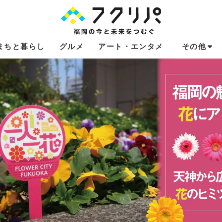
まちと暮らし
グルメ
アート・エンタメ
その他
これからのお
福岡あるある
不動産コラム
連載