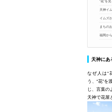
“花”を
天神イ
イムズ
まちのお
福岡から
天神にあ
なぜ人は“
う、“花”
じ、言葉の
天神で花屋