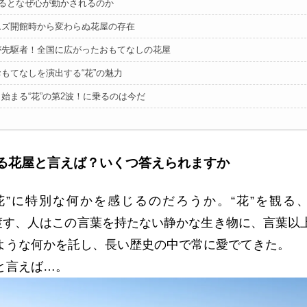
見るとなぜ心が動かされるのか
ムズ開館時から変わらぬ花屋の存在
が先駆者！全国に広がったおもてなしの花屋
もてなしを演出する“花”の魅力
始まる“花”の第2波！に乗るのは今だ
る花屋と言えば？いくつ答えられますか
花”に特別な何かを感じるのだろうか。“花”を観る、
を渡す、人はこの言葉を持たない静かな生き物に、言葉以
ような何かを託し、長い歴史の中で常に愛でてきた。
と言えば…。