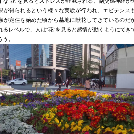
イな“花”を見るとストレスが軽減される、副交感神経が
果が得られるという様々な実験が行われ、エビデンス
類が定住を始めた頃から墓地に献花してきているのだ
れるレベルで、人は“花”を見ると感情が動くようにでき
ろう。