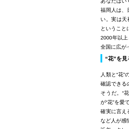
あなたはい
福岡人は、
い。実は天
ということ
2000年
全国に広が
“花”を
人類と“花
確認できる
そうだ。“
が“花”を
確実に言え
など人が感