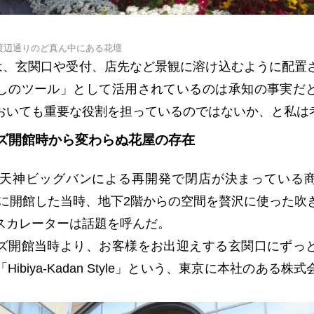
渡辺通りのど真ん中にある花壇
”は、玄関口や受付、店先など景観に溶け込むように配置
しのツール」として活用されているのは承知の事実だ
おいても重要な役割を担っているのではないか、と私は
ズ開館時から変わらぬ花屋の存在
夏、天神ビッグバンによる再開発で閉店が決まっている
9年に開館した当時、地下2階からの空間を贅沢に使った吹
スカレーターは話題を呼んだ。
ズ開館当時より、お客様をお出迎えする玄関口にずっ
Hibiya-Kadan Style」という、東京に本社のある株
。