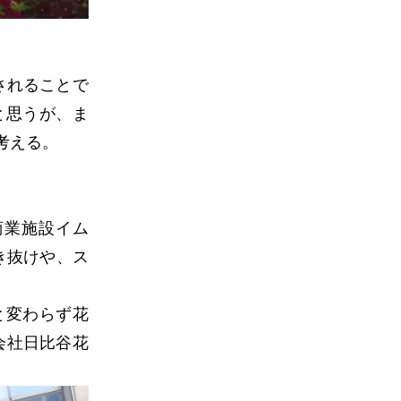
されることで
と思うが、ま
考える。
商業施設イム
き抜けや、ス
と変わらず花
式会社日比谷花