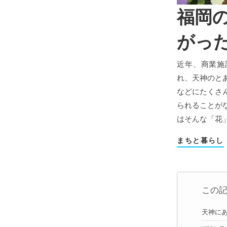
福岡
がっ
近年、商業施
れ、天神のと
などにたくさ
られることが
はそんな「花
まちと暮らし
この
天神に