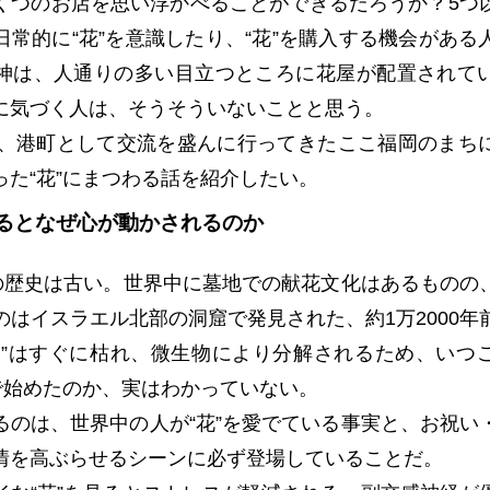
くつのお店を思い浮かべることができるだろうか？5つ
日常的に“花”を意識したり、“花”を購入する機会がある
神は、人通りの多い目立つところに花屋が配置されて
に気づく人は、そうそういないことと思う。
以上、港町として交流を盛んに行ってきたここ福岡のまち
った“花”にまつわる話を紹介したい。
見るとなぜ心が動かされるのか
”の歴史は古い。世界中に墓地での献花文化はあるものの
のはイスラエル北部の洞窟で発見された、約1万2000年
花”はすぐに枯れ、微生物により分解されるため、いつ
愛で始めたのか、実はわかっていない。
るのは、世界中の人が“花”を愛でている事実と、お祝い
情を高ぶらせるシーンに必ず登場していることだ。