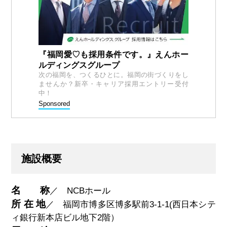
『福岡愛♡も採用条件です。』えんホー
ルディングスグループ
次の福岡を、つくるひとに。福岡の街づくりをし
ませんか？新卒・キャリア採用エントリー受付
中！
Sponsored
施設概要
名 称
／
NCB
ホール
所 在 地
／ 福岡市博多区博多駅前3-1-1(西日本シテ
ィ銀行新本店ビル地下
2
階）