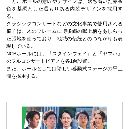
、
一方
ホールの意匠やデザインは、落ち着いた赤茶
色を基調とした温もりある内装デザインを採用す
る。
クラシックコンサートなどの文化事業で使用される
椅子は、木のフレームに博多織の献上柄をあしらっ
た張地を使っており、地域の伝統とのつながりも表
現している。
NCBホールには、『スタインウェイ』と『ヤマハ』
のフルコンサートピアノを各
1
台設置。
また、ホールとしては珍しい移動式ステージの平土
間を採用する。