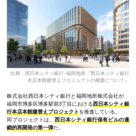
出典：西日本シティ銀行･福岡地所『西日本シティ銀行
本店本館建替えプロジェクトの概要について』
株式会社西日本シティ銀行と福岡地所株式会社が、
福岡市博多区博多駅前
3
丁目における
西日本シティ銀
行本店本館建替えプロジェクト
を推進している。
同プロジェクトは、
西日本シティ銀行保有ビルの連
鎖的再開発の第一弾
だ。