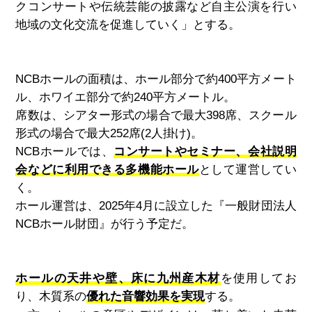
クコンサートや伝統芸能の披露など自主公演を行い
地域の文化交流を促進していく」とする。
NCBホールの面積は、ホール部分で約
400
平方メート
ル、ホワイエ部分で約
240
平方メートル。
席数は、シアター形式の場合で最大
398
席、スクール
形式の場合で最大
252
席
(2
人掛け
)
。
NCBホールでは、
コンサートやセミナー、会社説明
会などに利用できる多機能ホール
として運営してい
く。
ホール運営は、
2025
年
4
月に設立した『一般財団法人
NCB
ホール財団』が行う予定だ。
ホールの天井や壁、床に九州産木材
を使用してお
り、木質系の
優れた音響効果を実現
する。