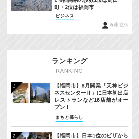
い⁉福岡県の歩数1位は苅田
町・2位は福岡市
ビジネス
近藤 益弘
ランキング
RANKING
【福岡市】8月開業「天神ビジ
ネスセンターⅡ」に日本初出店
レストランなど16店舗がオー
プン！
まちと暮らし
【福岡市】日本1位のピザから