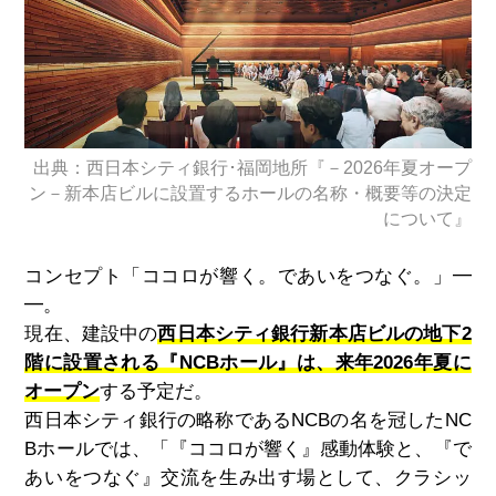
出典：西日本シティ銀行･福岡地所『－2026年夏オープ
ン－新本店ビルに設置するホールの名称・概要等の決定
について』
コンセプト「ココロが響く。であいをつなぐ。」━
━。
現在、建設中の
西日本シティ銀行新本店ビルの地下2
階に設置される『NCBホール』は、来年2026年夏に
オープン
する予定だ。
西日本シティ銀行の略称であるNCBの名を冠したNC
Bホールでは、「『ココロが響く』感動体験と、『で
あいをつなぐ』交流を生み出す場として、クラシッ