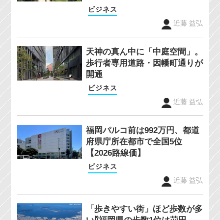
ビジネス
近藤 益弘
天神の真ん中に「中庭空間」。
歩行者専用道路・因幡町通りが
開通
ビジネス
近藤 益弘
福岡パルコ前は992万円、都道
府県庁所在都市で全国5位
【2026路線価】
ビジネス
近藤 益弘
「歩きやすい街」ほど歩数が多