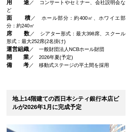
用 途
／ コンサートやセミナー、会社説明会な
ど
面 積
／ ホール部分：約
400
㎡、ホワイエ部
分：約
240
㎡
席 数
／ シアター形式：最大
398
席、スクール
形式：最大
252
席
(2
名掛け
)
運営組織
／ 一般財団法人
NCB
ホール財団
開 業
／ 2026年夏(予定)
備 考
／ 移動式ステージの平土間を採用
地上14階建ての西日本シティ銀行本店ビ
ルが2026年1月に完成予定