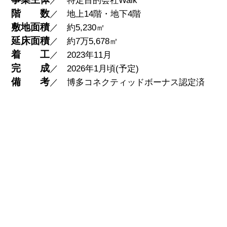
／ 特定目的会社Walk
階
数
／ 地上14階・地下4階
敷地面積
／ 約5,230㎡
延床面積
／ 約7万5,678㎡
着
工
／ 2023年11月
完
成
／ 2026年1月頃(予定)
備 考
／ 博多コネクティッドボーナス認定済