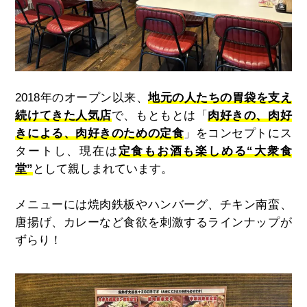
2018年のオープン以来、
地元の人たちの胃袋を支え
続けてきた人気店
で、もともとは「
肉好きの、肉好
きによる、肉好きのための定食
」をコンセプトにス
タートし、現在は
定食もお酒も楽しめる“大衆食
堂”
として親しまれています。
メニューには焼肉鉄板やハンバーグ、チキン南蛮、
唐揚げ、カレーなど食欲を刺激するラインナップが
ずらり！