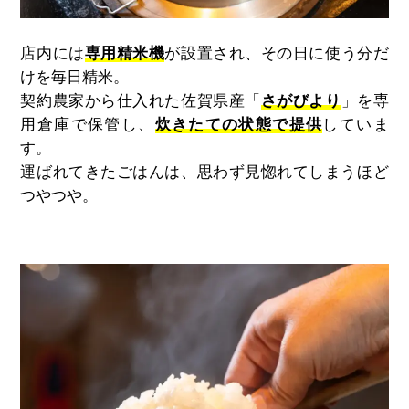
店内には
専用精米機
が設置され、その日に使う分だ
けを毎日精米。
契約農家から仕入れた佐賀県産「
さがびより
」を専
用倉庫で保管し、
炊きたての状態で提供
していま
す。
運ばれてきたごはんは、思わず見惚れてしまうほど
つやつや。