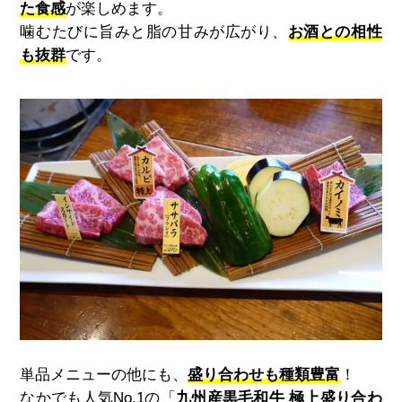
た食感
が楽しめます。
噛むたびに旨みと脂の甘みが広がり、
お酒との相性
も抜群
です。
単品メニューの他にも、
盛り合わせも種類豊富
！
なかでも人気No.1の「
九州産黒毛和牛 極上盛り合わ