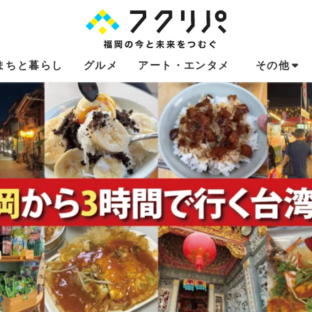
まちと暮らし
グルメ
アート・エンタメ
その他
これからのお
福岡あるある
不動産コラム
連載