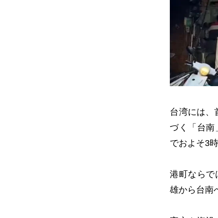
台湾には、
づく「台南
でおよそ3
港町ならで
雄から台南