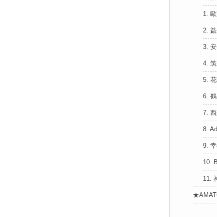
1.
2.
3.
4.
5.
6. 
7.
8. 
9. 
10.
11
★AMA