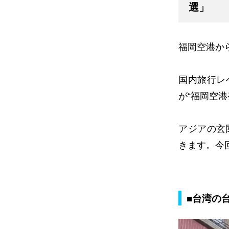
選」
福岡空港か
国内旅行レ
が“福岡空
アジアの玄
きます。今
■台湾の