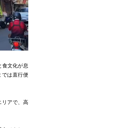
と食文化が息
までは直行便
エリアで、高