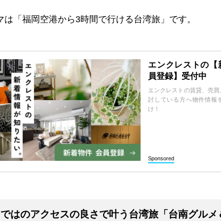
マは「福岡空港から
3
時間で行ける台湾旅」です。
エンクレストの【
員登録】受付中
エンクレストの賃貸、売買
討している方へ物件情報
け！
Sponsored
ではのアクセスの良さで叶う台湾旅「台南グルメ＆