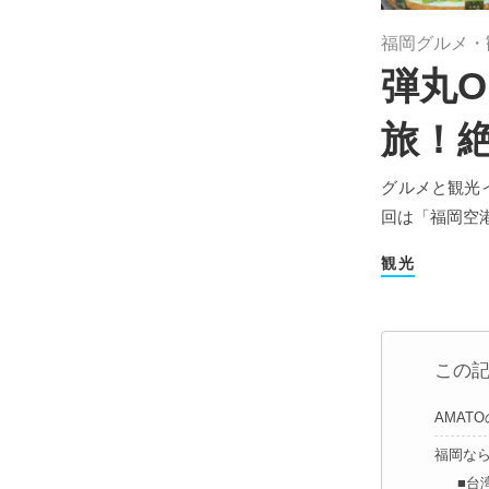
福岡グルメ・
弾丸
旅！
グルメと観光
回は「福岡空
観光
この
AMAT
福岡な
■台