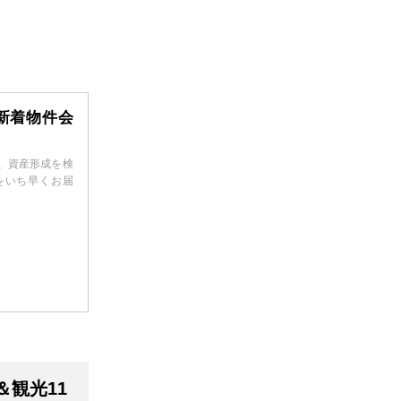
新着物件会
、資産形成を検
をいち早くお届
観光11