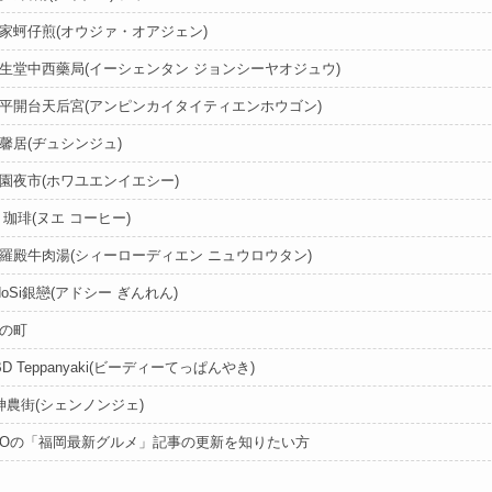
 歐家蚵仔煎(オウジァ・オアジェン)
 益生堂中西藥局(イーシェンタン ジョンシーヤオジュウ)
 安平開台天后宮(アンピンカイタイティエンホウゴン)
 筑馨居(ヂュシンジュ)
 花園夜市(ホワユエンイエシー)
鵺 珈琲(ヌエ コーヒー)
 西羅殿牛肉湯(シィーローディエン ニュウロウタン)
AdoSi銀戀(アドシー ぎんれん)
幸の町
 BD Teppanyaki(ビーディーてっぱんやき)
. 神農街(シェンノンジェ)
TOの「福岡最新グルメ」記事の更新を知りたい方