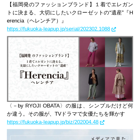
【福岡発のファッションブランド】１着でエレガン
トに決まる、大切にしたいクローゼットの“遺産”『H
erencia（ヘレンチア）』
https://fukuoka-leapup.jp/serial/202302.1088
〈－by RYOJI OBATA〉の服は、シンプルだけど何
か違う。その服が、TVドラマで女優たちを輝かす
https://fukuoka-leapup.jp/biz/202004.48