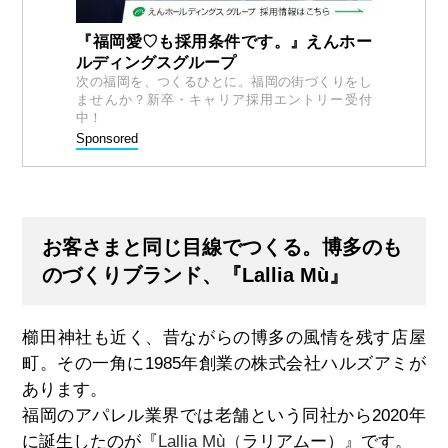
『福岡愛♡も採用条件です。』えんホー
ルディングスグループ
次の福岡を、つくるひとに。福岡の街づくりをし
ませんか？新卒・キャリア採用エントリー受付
中！
Sponsored
お客さまと同じ目線でつくる。博多のも
のづくりブランド、『Lallia Mù』
櫛田神社も近く、昔ながらの博多の風情を残す店屋
町。その一角に1985年創業の株式会社ハルズアミが
あります。
福岡のアパレル業界では老舗という同社から2020年
に誕生したのが『
Lallia Mù（
ラリアムー）』です。