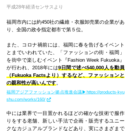
平成28年経済センサスより
福岡市内には約450社の繊維・衣服卸売業の企業があ
り、全国の政令指定都市で第５位。
また、コロナ禍前には、福岡に春を告げるイベント
とまでいわれていた、「ファッションの街・福岡」
を街中で楽しむイベント『Fashion Week Fukuoka』
が行われ、2018年には
9日間で述べ540,000人を動員
（Fukuoka Factsより）するなど、ファッションと
の親和性が高いんです
。
福岡アジアファッション拠点推進会議▶https://products-kyu
shu.com/works/160/
中には業界で一目置かれるほどの確かな技術で服作
りをする老舗、新しい手法で企画・販売するユニー
クなカジュアルブランドなどあり、実にさまざまで