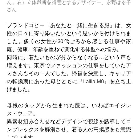
ん。右）立体裁断を得意とするデザイナー、永野はる子
さん
ブランドコピー「あなたと一緒に生きる服」は、女
性の日々に寄り添いたいという思いから付けられま
した。多くの女性が30代ごろから感じる仕事や家
庭、健康、年齢を重ねて変化する体型への悩み。
同時に、着たいものが分からなくなる…という声も
増えます。東京でファッションの仕事をしていたア
ミさんもその一人でした。帰福を決意し、キャリア
の転換期にあった母とともに『
Lallia Mù
』を立ち上
げました。
母娘のタッグから生まれた服は、いわばエイジレ
ス・ウェア。
異素材組み合わせなどデザインで視線を誘導してコ
ンプレックスを解消させ、着る人の高揚感をも意識
しています。