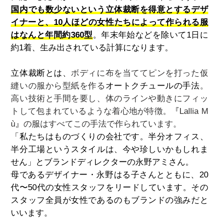
国内でも数少ないという立体裁断を得意とするデザ
イナーと、10人ほどの女性たちによって作られる服
はなんと年間約360型
。年末年始などを除いて1日に
約1着、生み出されている計算になります。
立体裁断とは、
ボディに布を当ててピンを打った仮
縫いの服から型紙を作る
オートクチュールの手法
。
高い技術と手間を要し、体のラインや動きにフィッ
トして包まれているような着心地が特徴。
『
Lallia M
ù
』
の服はすべてこの手法で作られています。
「私たちはものづくりの会社です。半分オフィス、
半分工場というスタイルは、今や珍しいかもしれま
せん」とブランドディレクターの永野アミさん。
母であるデザイナー・永野はる子さんとともに、20
代〜50代の女性スタッフをリードしています。その
スタッフ全員が女性であるのもブランドの強みだと
いいます。