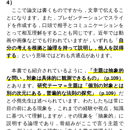
4）
ここで論文は書くものですから，文章で伝えるこ
とになります。また，プレゼンテーションでスライ
ドを作成する，口頭で相手とコミュニケーションを
とって相互理解をすることも同じです。近年では動
画や画像などでも行われていますが，いずれも「
自
分の考えを根拠と論理を持って説明し，他人を説得
する
」という意味ではどれも共通点があります。
本書でも紹介されているように，
「主題は抽象的
な問い，対象は具体的に観測できるもの」（p.109）
とあります。
研究テーマ＝主題は「個別の対象とは
別の次元にある，普遍的な法則の探究」（p.109）
だ
と小熊先生は述べられています。わたしたちは常に
目の前にある現象を，これまでの経験や視点，知識
に基づいて理解しますが，その現象を「抽象的」に
説明する論理であり，骨組みがここで言う主題で