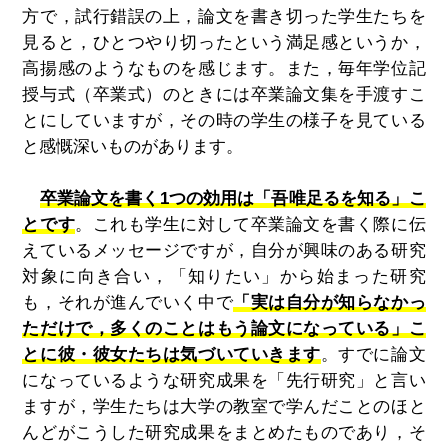
方で，試行錯誤の上，論文を書き切った学生たちを
見ると，ひとつやり切ったという満足感というか，
高揚感のようなものを感じます。また，毎年学位記
授与式（卒業式）のときには卒業論文集を手渡すこ
とにしていますが，その時の学生の様子を見ている
と感慨深いものがあります。
卒業論文を書く1つの効用は「吾唯足るを知る」こ
とです
。これも学生に対して卒業論文を書く際に伝
えているメッセージですが，自分が興味のある研究
対象に向き合い，「知りたい」から始まった研究
も，それが進んでいく中で
「実は自分が知らなかっ
ただけで，多くのことはもう論文になっている」こ
とに彼・彼女たちは気づいていきます
。すでに論文
になっているような研究成果を「先行研究」と言い
ますが，学生たちは大学の教室で学んだことのほと
んどがこうした研究成果をまとめたものであり，そ