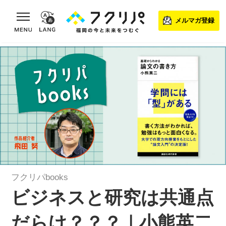
toggle navigation
メルマガ登録
フクリパbooks
ビジネスと研究は共通点
だらけ？？？｜小熊英二