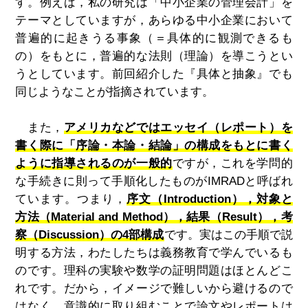
す。例えば，私の研究は「中小企業の管理会計」を
テーマとしていますが，あらゆる中小企業において
普遍的に起きうる事象（＝具体的に観測できるも
の）をもとに，普遍的な法則（理論）を導こうとい
うとしています。前回紹介した『具体と抽象』でも
同じようなことが指摘されています。
また，
アメリカなどではエッセイ（レポート）を
書く際に「序論・本論・結論」の構成をもとに書く
ように指導されるのが一般的
ですが，これを学問的
な手続きに則って手順化したものがIMRADと呼ばれ
ています。つまり，
序文（Introduction），対象と
方法（Material and Method），結果（Result），考
察（Discussion）の4部構成
です。実はこの手順で説
明する方法，わたしたちは義務教育で学んでいるも
のです。理科の実験や数学の証明問題はほとんどこ
れです。だから，イメージで難しいから避けるので
はなく，意識的に取り組むことで論文やレポートは