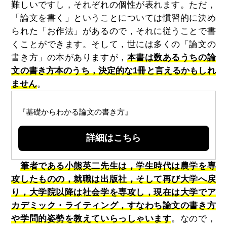
難しいですし，それぞれの個性が表れます。ただ，
「論文を書く」ということについては慣習的に決め
られた「お作法」があるので，それに従うことで書
くことができます。そして，世には多くの「論文の
書き方」の本がありますが，
本書は数あるうちの論
文の書き方本のうち，決定的な1冊と言えるかもしれ
ません
。
『基礎からわかる論文の書き方』
詳細はこちら
筆者である小熊英二先生は，学生時代は農学を専
攻したものの，就職は出版社，そして再び大学へ戻
り，大学院以降は社会学を専攻し，現在は大学でア
カデミック・ライティング，すなわち論文の書き方
や学問的姿勢を教えていらっしゃいます
。なので，