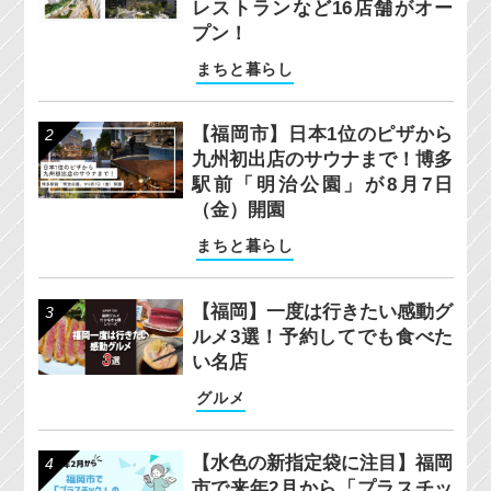
レストランなど16店舗がオー
プン！
まちと暮らし
【福岡市】日本1位のピザから
九州初出店のサウナまで！博多
駅前「明治公園」が8月7日
（金）開園
まちと暮らし
【福岡】一度は行きたい感動グ
ルメ3選！予約してでも食べた
い名店
グルメ
【水色の新指定袋に注目】福岡
市で来年2月から「プラスチッ