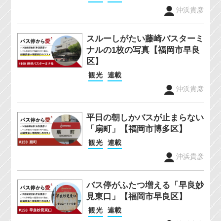
沖浜貴彦
スルーしがたい藤崎バスターミ
ナルの1枚の写真【福岡市早良
区】
観光
連載
沖浜貴彦
平日の朝しかバスが止まらない
「扇町」【福岡市博多区】
観光
連載
沖浜貴彦
バス停がふたつ増える「早良妙
見東口」【福岡市早良区】
観光
連載