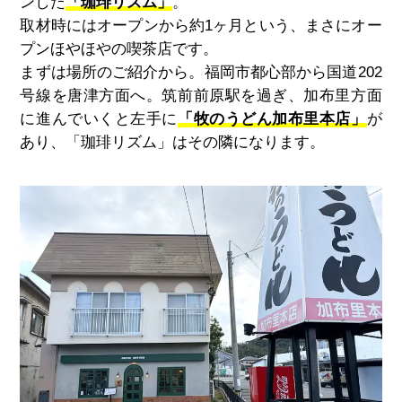
ンした
「珈琲リズム」
。
取材時にはオープンから約1ヶ月という、まさにオー
プンほやほやの喫茶店です。
まずは場所のご紹介から。福岡市都心部から国道202
号線を唐津方面へ。筑前前原駅を過ぎ、加布里方面
に進んでいくと左手に
「牧のうどん加布里本店」
が
あり、「珈琲リズム」はその隣になります。