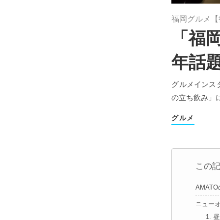
福岡グルメ【
「福岡
年話
グルメインス
の立ち飲み」
グルメ
この
AMAT
ニュー
1.