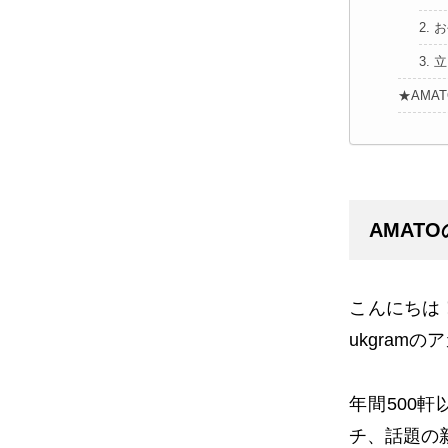
2.
3.
★AMA
AMAT
こんにちは
ukgram
のア
年間
500
軒
チ、話題の