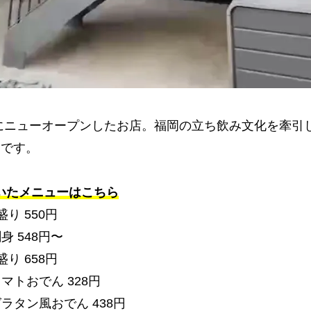
にニューオープンしたお店。福岡の立ち飲み文化を牽引
目です。
いたメニューはこちら
盛り
550
円
刺身
548
円〜
盛り
658
円
トマトおでん
328
円
グラタン風おでん
438
円