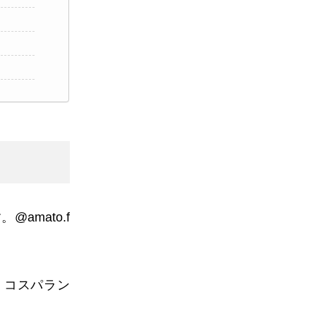
す。
@amato.f
、コスパラン