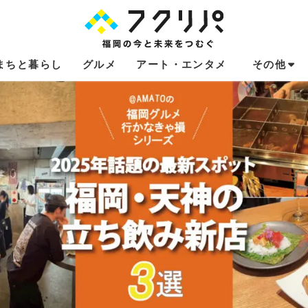
まちと暮らし
グルメ
アート・エンタメ
その他
これからのお
福岡あるある
不動産コラム
連載