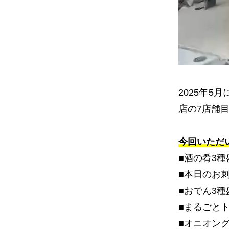
2025
年
5
月
店の
7
店舗
今回いただ
■酒の肴
3
種
■本日のお
■おでん
3
種
■まるごと
■オニオン