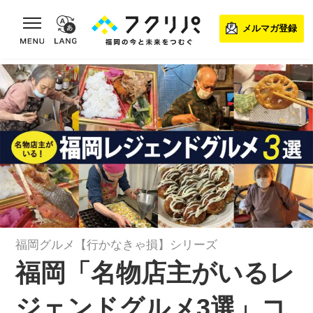
toggle navigation
メルマガ登録
福岡グルメ【行かなきゃ損】シリーズ
福岡「名物店主がいるレ
ジェンドグルメ3選」コ