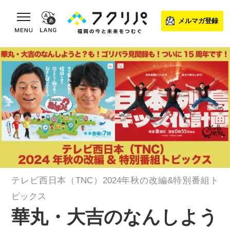
toggle
メルマガ登録
navigation
テレビ西日本（TNC）2024年秋の改編&特別番組ト
ピックス
華丸・大吉のなんしよう