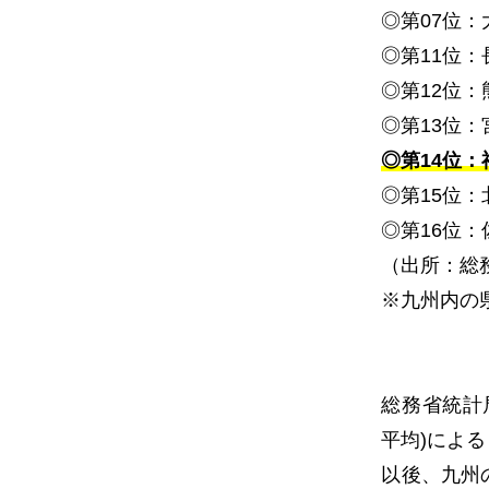
◎第
07
位：
◎第
11
位：
◎第
12
位：
◎第
13
位：
◎第14位：福
◎第
15
位：
◎第
16
位：
（出所：総
※九州内の
総務省統計
平均
)
による
以後、九州