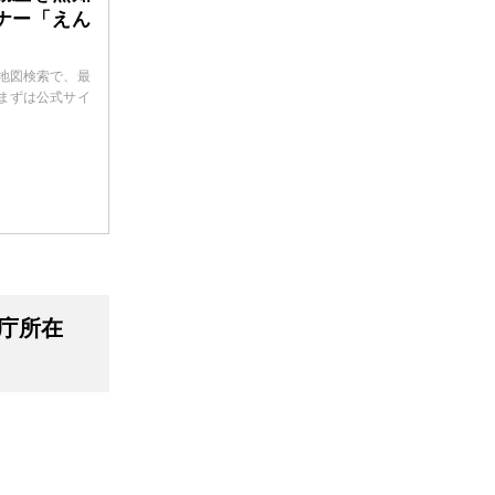
ナー「えん
」
地図検索で、最
まずは公式サイ
県庁所在