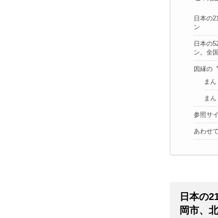
日本の
ン
日本の5
ン。全
因縁の
まん
まん
参照サ
あわせ
日本の2
岡市、