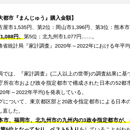
大都市『まんじゅう』購入金額】
古屋市
1,535
円、第
2
位：岡山市
1,396
円、第
3
位：熊本市
,088円、
第
5
位：北九州市
1,077
円……。
務省統計局『家計調査』
2020
年～
2022
年における年平
局では、『家計調査』
(
二人以上の世帯
)
の調査結果に基
庁所在市および政令指定都市で構成された日本の
52
都
020
年～
2022
年平均
)
を発表している。
グについて、東京都区部と
20
政令指定都市による日本
し直した。
本市、福岡市、北九州市の九州内の3政令指定都市が、
、第5位となっており、ベスト5入り
をしていることがわ