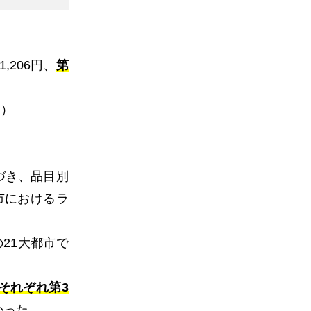
1,206
円、
第
均）
づき、品目別
市におけるラ
の
21
大都市で
それぞれ第3
かった。