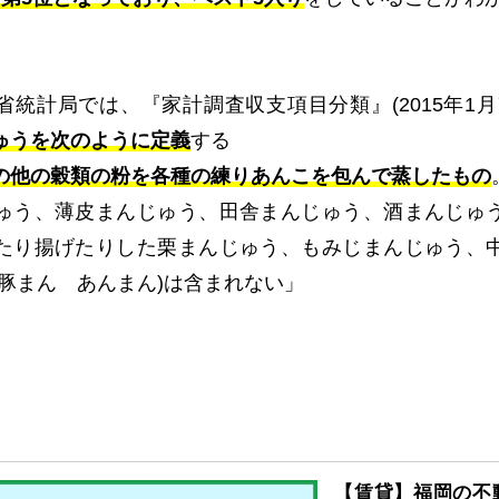
省統計局では、『家計調査収支項目分類』
(2015
年
1
月
ゅうを次のように定義
する
の他の穀類の粉を各種の練りあんこを包んで蒸したもの
ゅう、薄皮まんじゅう、田舎まんじゅう、酒まんじゅ
たり揚げたりした栗まんじゅう、もみじまんじゅう、
豚まん あんまん
)
は含まれない」
【賃貸】福岡の不