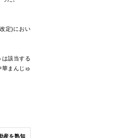
改定
)
におい
。
うは該当する
中華まんじゅ
動産を熟知