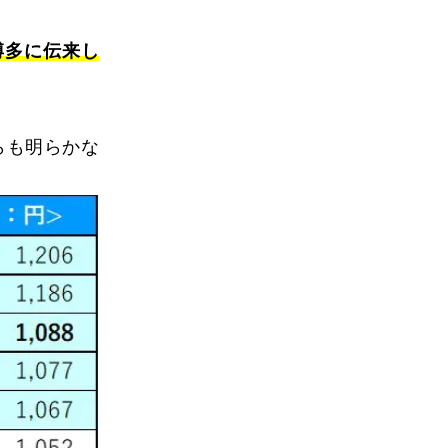
博多に伝来し
らも明らかな