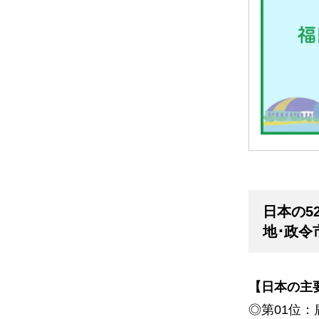
日本の5
地･政令
【日本の主
◎第
01
位：