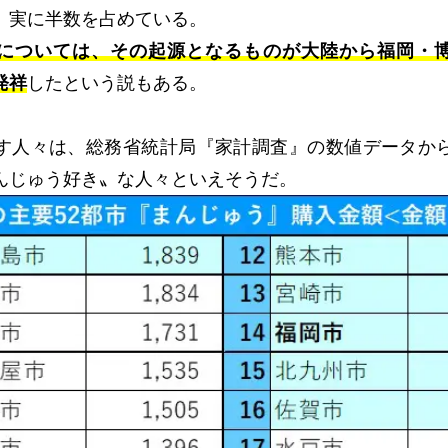
、実に半数を占めている。
については、その起源となるものが大陸から福岡・
発祥
したという説もある。
す人々は、総務省統計局『家計調査』の数値データか
んじゅう好き〟な人々といえそうだ
。