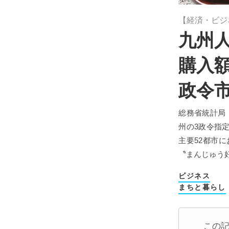
【経済・ビジ
九州人
購入
政令
総務省統計局
州の3政令指
主要52都市
〝まんじゅう
ビジネス
まちと暮らし
この