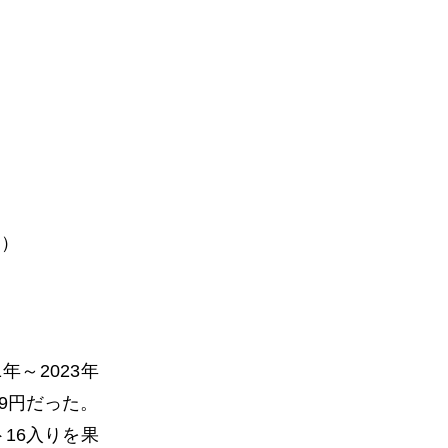
均）
1
年～
2023
年
9
円だった。
ト
16
入りを果