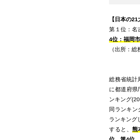
【日本の
21
第１位：名
4位：福岡市1
（出所：総
総務省統計
に都道府県
ンキング
(2
同ランキン
ランキング
すると、
熊
位、第4位