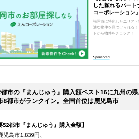
した頼れるパート
コーポレーション
福岡市に特化したエリア・
適な物件を見つけられる！
トから物件をチェック！
Sponsored
2都市の『まんじゅう』購入額ベスト16に九州の
市8都市がランクイン。全国首位は鹿児島市
要
52
都市『まんじゅう』購入金額】
鹿児島市
1,839
円、