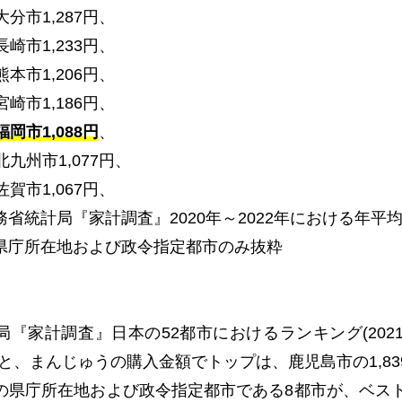
大分市
1,287
円、
長崎市
1,233
円、
熊本市
1,206
円、
宮崎市
1,186
円、
岡市1,088円
、
北九州市
1,077
円、
佐賀市
1,067
円、
務省統計局『家計調査』
2020
年～
2022
年における年平
県庁所在地および政令指定都市のみ抜粋
局『家計調査』日本の
52
都市におけるランキング
(202
と、まんじゅうの購入金額でトップは、鹿児島市の
1,83
の県庁所在地および政令指定都市である
8
都市が、ベス