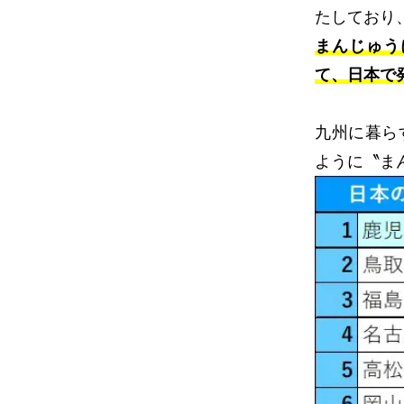
たしており
まんじゅう
て、日本で
九州に暮ら
ように〝ま