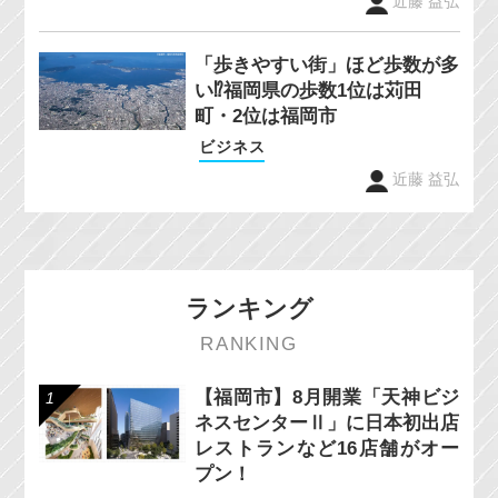
近藤 益弘
「歩きやすい街」ほど歩数が多
い⁉福岡県の歩数1位は苅田
町・2位は福岡市
ビジネス
近藤 益弘
ランキング
RANKING
【福岡市】8月開業「天神ビジ
ネスセンターⅡ」に日本初出店
レストランなど16店舗がオー
プン！