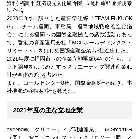
資料) 福岡市 経済観光文化局 創業･立地推進部 企業誘致
課 作成
2020年9月に設立した産官学組織『TEAM FUKUOK
A』（チーム福岡、事務局：福岡地域戦略推進協議
会）による福岡への国際金融拠点の誘致活動もあっ
て、香港の資産運用会社『MCPホールディングス・
リミテッド』をはじめ国際金融企業も6社進出した。
2021年度に福岡市への企業立地実績64社のうち、ソ
フト開発をはじめとするクリエーティブ関連産業41
社が全体の6割を占めた。
また、コールセンター8社、国際金融6社と続き、本
社機能の移転も7社を数えた。
2021年度の主な立地企業
ascend㈱（クリエーティブ関連産業）、㈱SmartHR
（同）、㈱コアコンセプト・テクノロジー（同）／