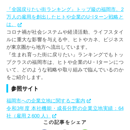
『全国戻りたい街ランキング』トップ級の福岡市。2
万人の雇用を創出したヒトや企業のU･Iターン戦略と
は。
コロナ禍が社会システムや経済活動、ライフスタイ
ルに重大な影響を与える中、ヒトやカネ、ビジネス
が東京圏から地方へ流出しています。
『生まれ育った街に戻りたい』ランキングでもトッ
プクラスの福岡市は、ヒトや企業のU・Iターンにつ
いて、どのような戦略や取り組みで臨んでいるのか
をご紹介します。
参照サイト
福岡市への企業立地に関するご案内
令和3年度 本社機能・成長分野の企業立地実績：64
社（雇用 2,600 人）
この記事をシェア