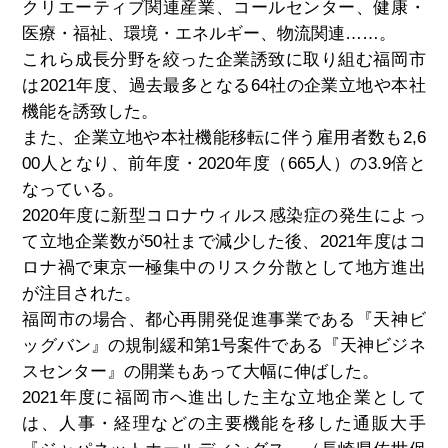
クリエーティブ関連産業、コールセンター、健康・
医療・福祉、環境・エネルギー、物流関連……。
これら成長分野を絞った企業誘致に取り組む福岡市
は2021年度、過去最多となる64社の企業立地や本社
機能を誘致した。
また、企業立地や本社機能移転に伴う雇用者数も2,6
00人となり、前年度・2020年度（665人）の3.9倍と
なっている。
2020年度に新型コロナウィルス感染症の発生によっ
て立地企業数が50社まで減少した後、2021年度はコ
ロナ禍で東京一極集中のリスク分散として地方進出
が注目された。
福岡市の場合、都心再開発促進事業である『天神ビ
ッグバン』の規制緩和第1号案件である『天神ビジネ
スセンター』の開業もあって大幅に伸ばした。
2021年度に福岡市へ進出した主な立地企業として
は、人事・経理などの主要機能を移した通販大手