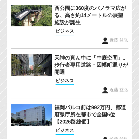
西公園に360度のパノラマ広が
る、高さ約14メートルの展望
施設が誕生
ビジネス
近藤 益弘
天神の真ん中に「中庭空間」。
歩行者専用道路・因幡町通りが
開通
ビジネス
近藤 益弘
福岡パルコ前は992万円、都道
府県庁所在都市で全国5位
【2026路線価】
ビジネス