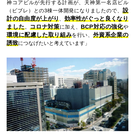
神コアビルが先行する計画が、天神第一名店ビル
設
（ビブレ）との3棟一体開発になりましたので、
計の自由度が上がり
効率性がぐっと良くなり
、
ました
コロナ対策
BCP対応の強化
。
に加え、
や
環境に配慮した取り組み
外資系企業の
を行い、
誘致
につなげたいと考えています」