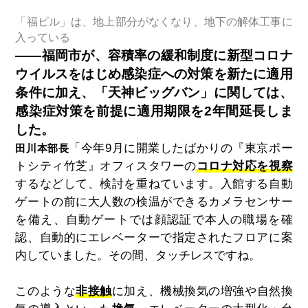
「福ビル」は、地上部分がなくなり、地下の解体工事に
入っている
――福岡市が、容積率の緩和制度に新型コロナ
ウイルスをはじめ感染症への対策を新たに適用
条件に加え、「天神ビッグバン」に関しては、
感染症対策を前提に適用期限を2年間延長しま
した。
「今年9月に開業したばかりの『東京ポー
田川本部長
トシティ竹芝』オフィスタワーの
コロナ対応を視察
するなどして、検討を重ねています。入館する自動
ゲートの前に大人数の検温ができるカメラセンサー
を備え、自動ゲートでは顔認証で本人の職場を確
認、自動的にエレベーターで指定されたフロアに案
内していました。その間、タッチレスですね。
このような
非接触
に加え、機械換気の増強や自然換