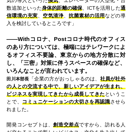
気の導入といった
換気
、エレベーターの大型化・台
数追加といった
身体的距離の確保
、ICTを活用した
通
信環境の充実
、
空気清浄
、
抗菌素材の活用
などの導
入を検討しているところです」
――Withコロナ、Postコロナ時代のオフィス
のあり方については、極端にはテレワークによ
るオフィス不要論、東京からの地方分散に対
し、「三密」対策に伴うスペースの確保など、
いろんなことが言われています。
「企業の方がおっしゃるのは、
社員が社外
田川本部長
の人との交流する中で、新しいアイデアが生まれ、
ビジネスを実現してきたから成長してきた
というこ
とで、
コミュニケーションの大切さを再認識
させら
れました。
開発コンセプトは、
創造交差点
ですから、訪れる人