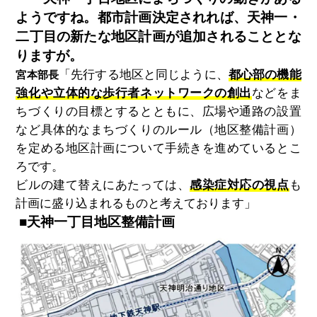
ようですね。都市計画決定されれば、天神一・
二丁目の新たな地区計画が追加されることとな
りますが。
「先行する地区と同じように、
都心部の機能
宮本部長
強化や立体的な歩行者ネットワークの創出
などをま
ちづくりの目標とするとともに、広場や通路の設置
など具体的なまちづくりのルール（地区整備計画）
を定める地区計画について手続きを進めているとこ
ろです。
ビルの建て替えにあたっては、
感染症対応の視点
も
計画に盛り込まれるものと考えております」
■
天神一丁目地区整備計画