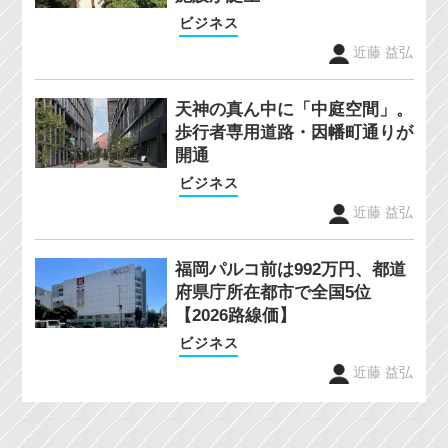
ビジネス
近藤 益弘
天神の真ん中に「中庭空間」。
歩行者専用道路・因幡町通りが
開通
ビジネス
近藤 益弘
福岡パルコ前は992万円、都道
府県庁所在都市で全国5位
【2026路線価】
ビジネス
近藤 益弘