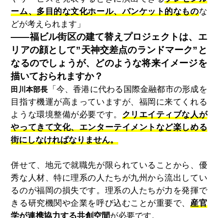
ーム、多目的な文化ホール、バンケット的なもの
な
どが考えられます」
――福ビル街区の建て替えプロジェクトは、エ
リアの顔として”天神交差点のランドマーク”と
なるのでしょうが、どのような将来イメージを
描いておられますか？
「今、香港に代わる国際金融都市の形成を
田川本部長
目指す機運が高まっていますが、福岡に来てくれる
ような環境整備が必要です。
クリエイティブな人が
やってきて文化、エンターテイメントなど楽しめる
街にしなければなりません。
併せて、地元で就職先が限られていることから、優
秀な人材、特に理系の人たちが九州から流出してい
るのが福岡の損失です。理系の人たちが力を発揮で
きる研究機関や企業を呼び込むことが重要で、
産官
学が連携協力する共創空間
が必要です。