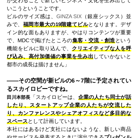
が交わることで新しいビジネス・文化を生み出して
いこうということです。
ビルのサイズ感は、
GINZA SIX
（銀座シックス）並
みで、
福岡市最大の19階建てビル
となります。デザ
イン的な面もありますが、やはりコンテンツが重要
で、MDCで掲げたところの
集客・交流・創造
という
機能をビルに取り込んで、
クリエイティブな人を呼
び込み、高付加価値の事業を生み出
していかないと
都市の成長は描けません」
――その空間が新ビルの6～7階に予定されてい
るスカイロビーですね。
「スカイロビーは、
企業の人たち同士が話
田川本部長
したり、スタートアップ企業の人たちが交流した
り、カンファレンスやシェアオフィスなど多目的な
スペース
として計画しています。
本社にはあるけど支社にはないような、新しい商品
やサービスを発表するときに演出できる
プレゼンル