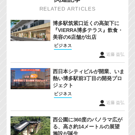
RELATED ARTICLES
博多駅筑紫口近くの高架下に
『VIERRA博多テラス』飲食・
美容の6店舗が出店
ビジネス
近藤 益弘
西日本シティビルが開業、いま
熱い博多駅前3丁目の開発プロ
ジェクト
ビジネス
近藤 益弘
西公園に360度のパノラマ広が
る、高さ約14メートルの展望
施設が誕生