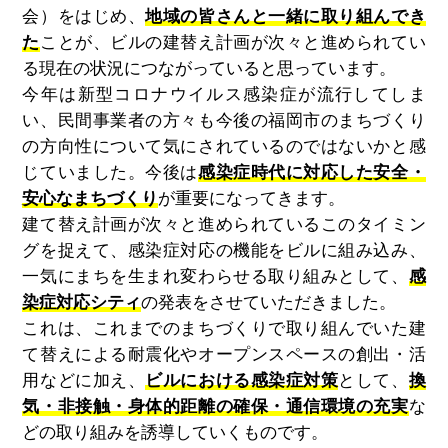
会）をはじめ、
地域の皆さんと一緒に取り組んでき
た
ことが、ビルの建替え計画が次々と進められてい
る現在の状況につながっていると思っています。
今年は新型コロナウイルス感染症が流行してしま
い、民間事業者の方々も今後の福岡市のまちづくり
の方向性について気にされているのではないかと感
じていました。今後は
感染症時代に対応した安全・
安心なまちづくり
が重要になってきます。
建て替え計画が次々と進められているこのタイミン
グを捉えて、感染症対応の機能をビルに組み込み、
一気にまちを生まれ変わらせる取り組みとして、
感
染症対応シティ
の発表をさせていただきました。
これは、これまでのまちづくりで取り組んでいた建
て替えによる耐震化やオープンスペースの創出・活
用などに加え、
ビルにおける感染症対策
として、
換
気・非接触・身体的距離の確保・通信環境の充実
な
どの取り組みを誘導していくものです。