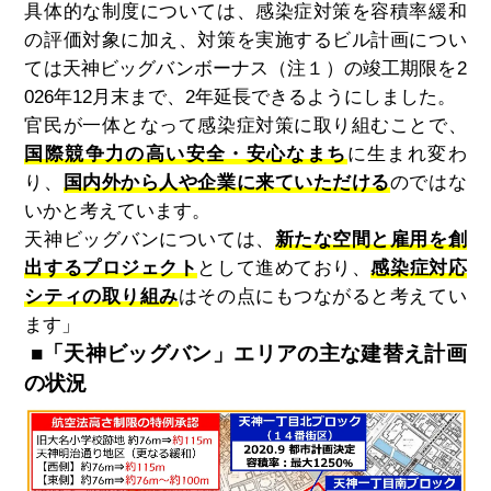
具体的な制度については、感染症対策を容積率緩和
の評価対象に加え、対策を実施するビル計画につい
ては天神ビッグバンボーナス（注１）の竣工期限を2
026年12月末まで、2年延長できるようにしました。
官民が一体となって感染症対策に取り組むことで、
国際競争力の高い安全・安心なまち
に生まれ変わ
り、
国内外から人や企業に来ていただける
のではな
いかと考えています。
天神ビッグバンについては、
新たな空間と雇用を創
出するプロジェクト
として進めており、
感染症対応
シティの取り組み
はその点にもつながると考えてい
ます」
■「天神ビッグバン」エリアの主な建替え計画
の状況