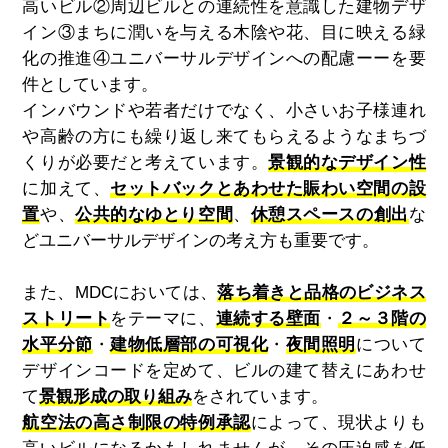
高いビル②周辺ビルとの連続性を意識した建物デザ
イン③まちに潤いを与える木陰や花、目に映える緑
化の推進④ユニバーサルデザインへの配慮ーーを要
件としています。
インバウンドや若者だけでなく、小さいお子様連れ
や高齢の方にも繰り返し来てもらえるようなまちづ
くりが必要だと考えています。
景観的なデザイン性
に加えて、
セットバックとあわせた賑わい空間の設
置
や、
公共的なゆとり空間
、
休憩スペースの創出
な
どユニバーサルデザインの考え方も重要です。
また、MDCにおいては、
落ち着きと品格のビジネス
ストリート
をテーマに、
連続する壁面
・
２～３階の
水平分節
・
建物低層部の可視化
・
夜間照明
について
デザインコードを定めて、ビルの建て替えにあわせ
て
景観形成の取り組み
をされています。
航空法の高さ制限の特例承認
によって、現状よりも