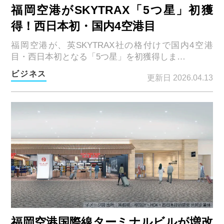
福岡空港がSKYTRAX「5つ星」初獲
得！西日本初・国内4空港目
福岡空港が、英SKYTRAX社の格付けで国内4空港
目・西日本初となる「5つ星」を初獲得しま…
ビジネス
更新日 2026.04.13
福岡空港国際線ターミナルビルが増改