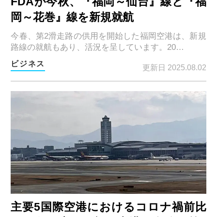
FDAが今秋、『福岡～仙台』線と『福
岡～花巻』線を新規就航
今春、第2滑走路の供用を開始した福岡空港は、新規
路線の就航もあり、活況を呈しています。20…
ビジネス
更新日 2025.08.02
主要5国際空港におけるコロナ禍前比