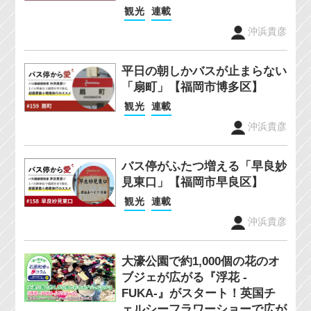
観光
連載
沖浜貴彦
平日の朝しかバスが止まらない
「扇町」【福岡市博多区】
観光
連載
沖浜貴彦
バス停がふたつ増える「早良妙
見東口」【福岡市早良区】
観光
連載
沖浜貴彦
大濠公園で約1,000個の花のオ
ブジェが広がる『浮花 -
FUKA-』がスタート！英国チ
ェルシーフラワーショーで広が