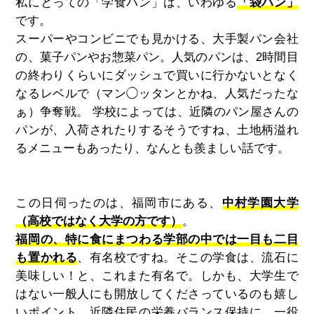
私にとっての「学食パン」は、いわゆる
「袋パン」
です。
スーパーやコンビニでも見かける、大手製パン会社
の、菓子パンやお惣菜パン。人気のパンは、
2
時間目
の終わりくらいにダッシュで買いに行かないとなく
なるレベルで（マン◯ッタンとかね、人気だったな
ぁ）争奪戦。 学校によっては、近隣のパン屋さんの
パンが、入荷されたりするそうですね、土地柄溢れ
るメニューもあったり、なんとも羨ましい話です。
この日伺ったのは、福岡市にある、
中村学園大学
（高校ではなく大学の方です）
。
福岡の、特に食にまつわる学部の中では一目も二目
も置かれる
、有名校ですね。そこの学食は、流石に
美味しい！と、これまた有名で。しかも、大学生で
はない一般人にも開放してくださっているのも嬉し
いポイント。近隣住民の栄養バランス保持に、一役