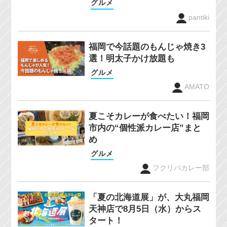
グルメ
pantiki
福岡で今話題のもんじゃ焼き3
選！明太子かけ放題も
グルメ
AMATO
夏こそカレーが食べたい！福岡
市内の“個性派カレー店”まと
め
グルメ
フクリパカレー部
「夏の北海道展」が、大丸福岡
天神店で8月5日（水）からス
タート！