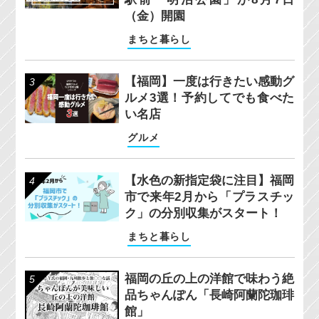
（金）開園
まちと暮らし
【福岡】一度は行きたい感動グ
ルメ3選！予約してでも食べた
い名店
グルメ
【水色の新指定袋に注目】福岡
市で来年2月から「プラスチッ
ク」の分別収集がスタート！
まちと暮らし
福岡の丘の上の洋館で味わう絶
品ちゃんぽん「長崎阿蘭陀珈琲
館」