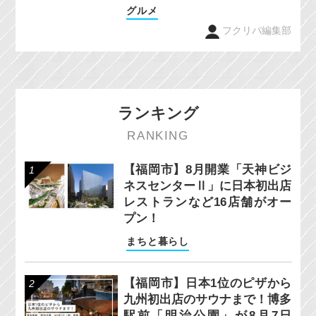
グルメ
フクリパ編集部
ランキング
RANKING
【福岡市】8月開業「天神ビジ
ネスセンターⅡ」に日本初出店
レストランなど16店舗がオー
プン！
まちと暮らし
【福岡市】日本1位のピザから
九州初出店のサウナまで！博多
駅前「明治公園」が8月7日