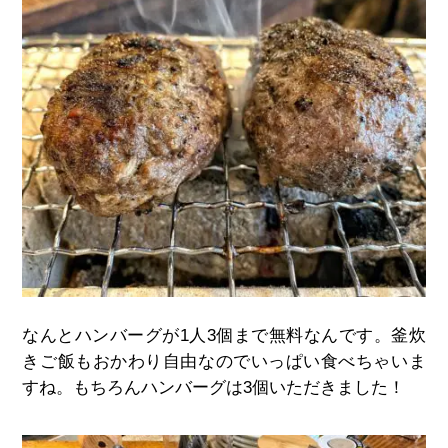
なんとハンバーグが
1
人
3
個まで無料なんです。釜炊
きご飯もおかわり自由なのでいっぱい食べちゃいま
すね。もちろんハンバーグは
3
個いただきました！