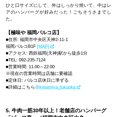
ひと口サイズにして、外はしっかり焼いて、中はレ
アのハンバーグが好みだった！ごちそうさまでし
た。
【極味や 福岡パルコ店】
■住所
:
福岡市中央区天神
2-11-1
福岡パルコ
B1F
[MAP]
■アクセス
: 西鉄福岡(
天神)駅から徒歩
1
分
■
TEL: 092-235-7124
■営業時間
: 11:00
～
22:00
※現在の営業時間は店舗に要確認
■定休日
:
パルコ店休日に準ずる
■詳細はこちら
@kiwamiya_fukuoka
5. 牛肉一筋30年以上！老舗店のハンバーグ