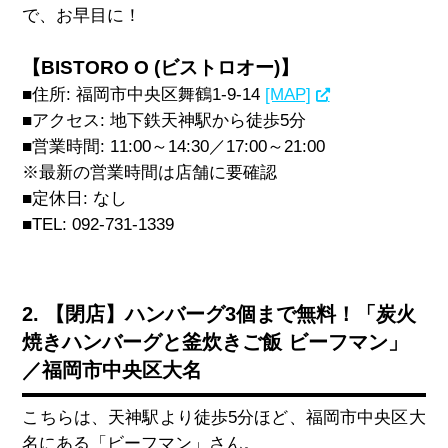
で、お早目に！
【BISTORO O (ビストロオー)】
■住所
:
福岡市中央区舞鶴
1-9-14
[MAP]
■アクセス
: 地下鉄天神
駅から徒歩5
分
■営業時間
: 11:00
～
14:30
／
17:00
～
21:00
※最新の営業時間は店舗に要確認
■定休日
: なし
■TEL: 092-731-1339
2. 【閉店】ハンバーグ3個まで無料！「炭火
焼きハンバーグと釜炊きご飯 ビーフマン」
／福岡市中央区大名
こちらは、天神駅より徒歩
5
分ほど、福岡市中央区大
名にある「ビーフマン」さん。