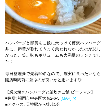
ハンバーグと卵黄をご飯に乗っけて贅沢ハンバーグ
丼に。卵黄が割れてうまく乗せれなかったのが悲し
かった、笑。味もボリュームも大満足のランチでし
た！
毎日整理券で先着
50
名なので、確実に食べたいなら
開店時間前に並ぶのが良いかと思います◎
【炭火焼きハンバーグと釜炊きご飯 ビーフマン】
■住所
:
福岡市中央区大名
2-6-5
[MAP]
■アクセス
:
天神駅から徒歩
5
分