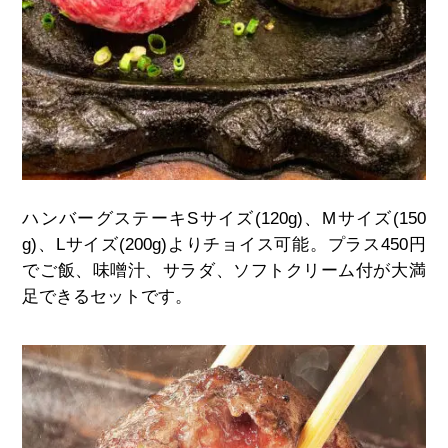
ハンバーグステーキ
S
サイズ
(120g)
、
M
サイズ
(150
g)
、
L
サイズ
(200g)
よりチョイス可能。プラス
450
円
でご飯、味噌汁、サラダ、ソフトクリーム付が大満
足できるセットです。