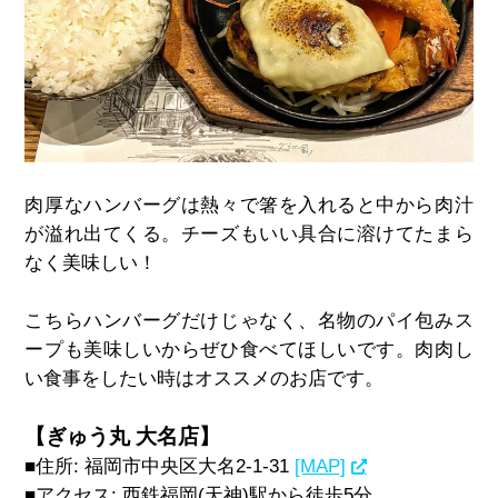
肉厚なハンバーグは熱々で箸を入れると中から肉汁
が溢れ出てくる。チーズもいい具合に溶けてたまら
なく美味しい！
こちらハンバーグだけじゃなく、名物のパイ包みス
ープも美味しいからぜひ食べてほしいです。肉肉し
い食事をしたい時はオススメのお店です。
【ぎゅう丸 大名店】
■住所
:
福岡市中央区大名
2-1-31
[MAP]
■アクセス
: 西鉄福岡(
天神)駅から徒歩
5
分