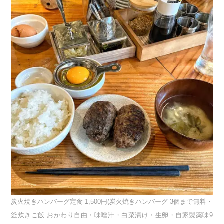
炭火焼きハンバーグ定食 1,500円(炭火焼きハンバーグ 3個まで無料・
釜炊きご飯 おかわり自由・味噌汁・白菜漬け・生卵・自家製薬味9