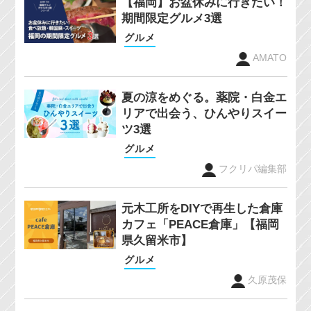
【福岡】お盆休みに行きたい！
期間限定グルメ3選
グルメ
AMATO
夏の涼をめぐる。薬院・白金エ
リアで出会う、ひんやりスイー
ツ3選
グルメ
フクリパ編集部
元木工所をDIYで再生した倉庫
カフェ「PEACE倉庫」【福岡
県久留米市】
グルメ
久原茂保