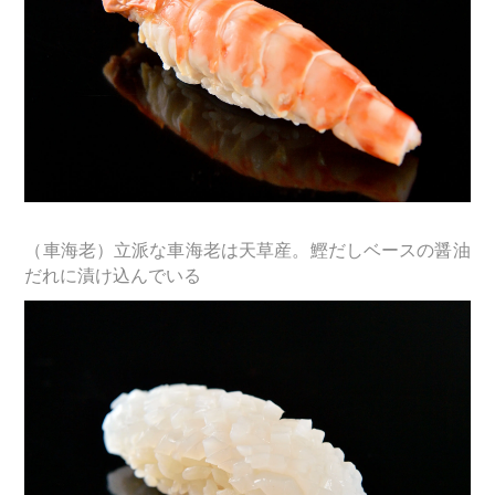
（車海老）立派な車海老は天草産。鰹だしベースの醤油
だれに漬け込んでいる