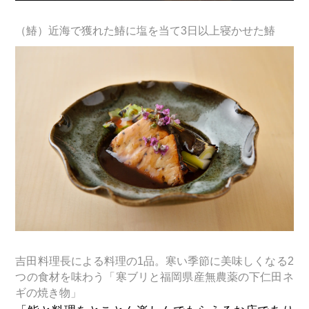
（鰆）近海で獲れた鰆に塩を当て3日以上寝かせた鰆
吉田料理長による料理の1品。寒い季節に美味しくなる2
つの食材を味わう「寒ブリと福岡県産無農薬の下仁田ネ
ギの焼き物」