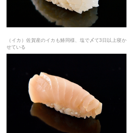
（イカ）佐賀産のイカも鰆同様、塩で〆て3日以上寝か
せている