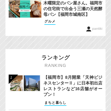
木曜限定のパン屋さん。福岡市
の住宅街で出会う三瀬の天然酵
母パン【福岡市城南区】
グルメ
pantiki
ランキング
RANKING
【福岡市】8月開業「天神ビジ
ネスセンターⅡ」に日本初出店
レストランなど16店舗がオー
プン！
まちと暮らし