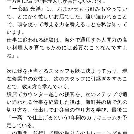
一方向に偏った料理人しか育たないんです。
『一心鮨 光洋』は、おまかせもお好みもやってい
て、とにかく忙しいお店でした。追い追われること
で、頭を使って考える力を養えることを私は知って
います。
仕事に追われる経験は、海外で通用する人間力の高
い料理人を育てるためには必要なことなんですよ
ね」。
次に鰻を担当するスタッフも既に決まっており、現
在修業中の女性は、次のスタッフに引継ぎをするこ
とで、教え方も学んでいく。
鰻店でカウンター越しの接客を、次のステップで追
い追われる仕事を経験した後は、海鮮丼の店で魚の
切り方を、仕出しでお弁当の作り方を学び、最後に
「一高」で仕上げるという1年間のカリキュラムを予
定している。
この期間、並行して鮨の握り方のトレーニングも重