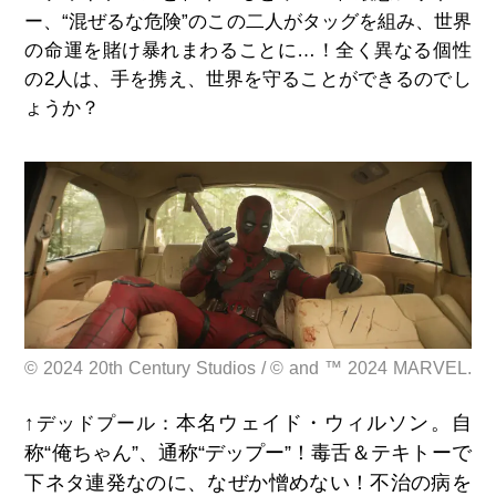
ー、“混ぜるな危険”のこの二人がタッグを組み、世界
の命運を賭け暴れまわることに…！全く異なる個性
の2人は、手を携え、世界を守ることができるのでし
ょうか？
© 2024 20th Century Studios / © and ™ 2024 MARVEL.
本名ウェイド・ウィルソン。自
↑デッドプール：
称“俺ちゃん”、通称“デップー”！毒舌＆テキトーで
下ネタ連発なのに、なぜか憎めない！不治の病を