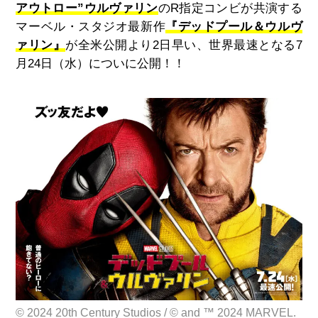
アウトロー”ウルヴァリン
のR指定コンビが共演する
マーベル・スタジオ最新作
『デッドプール＆ウルヴ
ァリン』
が全米公開より2日早い、世界最速となる7
月24日（水）についに公開！！
© 2024 20th Century Studios / © and ™ 2024 MARVEL.