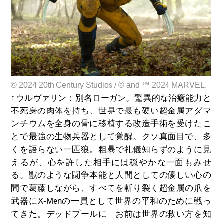
© 2024 20th Century Studios / © and ™ 2024 MARVEL.
↑ウルヴァリン：別名ローガン。驚異的な治癒能力と
不死身の肉体を持ち、世界で最も硬い超金属アダマ
ンチウムを全身の骨に移植する改造手術を受けたこ
とで最強の生物兵器として覚醒。クソ真面目で、多
くを語らない一匹狼。粗暴で礼儀知らずのように見
えるが、心を許した相手には穏やかな一面もみせ
る。獣のような闘争本能と人間としての優しい心の
間で葛藤しながら、すべてを斬り裂く超金属の爪を
武器にX-Menの一員として世界の平和のために戦っ
てきた。デッドプールに「お前は世界の救い方を知