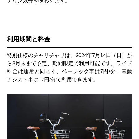
ァリン気分を味わえます。
利用期間と料金
特別仕様のチャリチャリは、
2024
年
7
月
14
日（日）か
ら
8
月末まで予定、期間限定で利用可能です。ライド
料金は通常と同じく、ベーシック車は
7
円
/
分、電動
アシスト車は
17
円
/
分で利用できます。