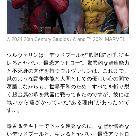
© 2024 20th Century Studios / © and ™ 2024 MARVEL.
ウルヴァリンは、デッドプールが“爪野郎”と呼ぶ“キ
レるとヤバい、最恐アウトロー”。驚異的な治癒能力
と不死身の肉体を持つウルヴァリンは、これまで、
獣のような闘争本能と人間としての優しい心の間で
葛藤しながらも、世界平和のため、すべてを斬り裂
く超金属の爪を武器に戦ってきたのですが、彼には
戦いから遠ざかっていた“ある理由”があったので
す…。
毒舌＆テキトーで下ネタ連発なのに、なぜか憎めな
いデッドプールと、キレるとヤバい、最恐アウトロ