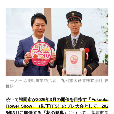
「一人一花運動事業功労者」九州旅客鉄道株式会社 香
椎駅
続いて
福岡市が2026年3月の開催を目指す「Fukuoka
Flower Show」（以下FFS）のプレ大会として、202
5年3月に開催する「花の祭典」
について、高島市長