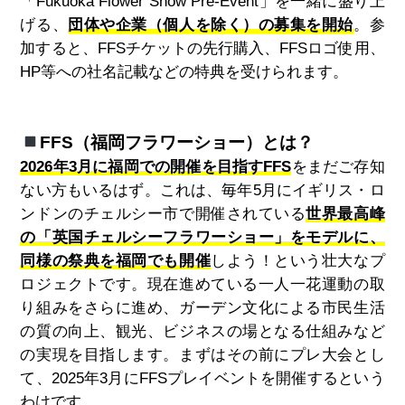
「
Fukuoka
Flower Show Pre-Event」を一緒に盛り上
げる、
団体や企業（個人を除く）の募集を開始
。参
加すると、
FFS
チケットの先行購入、
FFS
ロゴ使用、
HP
等への社名記載などの特典を受けられます。
FFS（福岡フラワーショー）とは？
2026年3月に福岡での開催を目指すFFS
をまだご存知
ない方もいるはず。これは、毎年
5
月にイギリス・ロ
ンドンのチェルシー市で開催されている
世界最高峰
の「英国チェルシーフラワーショー」をモデルに、
同様の祭典を福岡でも開催
しよう！という壮大なプ
ロジェクトです。現在進めている一人一花運動の取
り組みをさらに進め、ガーデン文化による市民生活
の質の向上、観光、ビジネスの場となる仕組みなど
の実現を目指します。まずはその前にプレ大会とし
て、
2025
年
3
月に
FFS
プレイベントを開催するという
わけです。