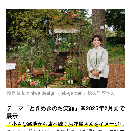
優秀賞 fuminiwa design（feb-garden）徳久千容さん
テーマ「ときめきのち笑顔」※2025年2月まで
展示
『
小さな路地から店へ続くお花屋さんをイメージ
し