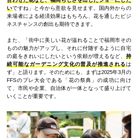
合わせた花など、福岡らしさを出したショーにした
い
ですね」と今から意欲を見せます。国内外からの
来場者による経済効果はもちろん、花を通したビジ
ネスチャンスの創出も期待できます。
また、「街中に美しい花が溢れることで福岡市その
ものの魅力がアップし、それに付随するように自宅
の庭をきれいにしたいという依頼が増えるなど、
持
続可能なガーデニング文化の普及が推進される
は
ず」と語ります。そのためにも、まずは
2025
年
3
月の
FFS
のプレ大会である「花の祭典」の成功に向け
て、市民や企業、自治体が一体となって盛り上げて
いくことが重要です。