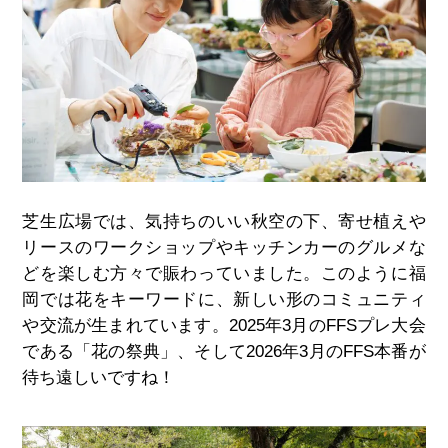
芝生広場では、気持ちのいい秋空の下、寄せ植えや
リースのワークショップやキッチンカーのグルメな
どを楽しむ方々で賑わっていました。このように福
岡では花をキーワードに、新しい形のコミュニティ
や交流が生まれています。
2025
年
3
月のFFSプレ大会
である「花の祭典」、そして
2026
年
3
月の
FFS
本番が
待ち遠しいですね！