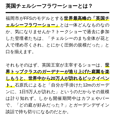
英国チェルシーフラワーショーとは？
福岡市が
FFS
のモデルとする
世界最高峰の「英国チ
ェルシーフラワーショー」
とは一体どんなものなの
か、気になりませんか？トークショーで過去に参加
した登壇者たちは、「チェルシーのまち全体が花と
人で埋め尽くされ、とにかく圧倒の規模だった」と
口を揃えます。
それもそのはず、英国王室が主宰するショーは、
世
界トップクラスのガーデナーが造り上げた庭園を楽
しもうと、世界中から20万人が訪れるビックイベン
ト。
石原氏によると「自分が手掛けた
12m
のガーデ
ンに、
1
日
5
万人が訪れた」というのだからその規模
は計り知れず。しかも開催期間中はカフェやバー
で、「どの庭が好みだった？」とガーデンデザイン
談話で持ち切りになるのだとか。