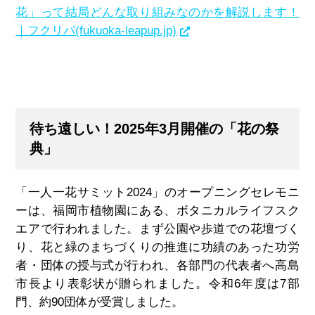
花」って結局どんな取り組みなのかを解説します！
｜フクリパ(fukuoka-leapup.jp)
待ち遠しい！2025年3月開催の「花の祭
典」
「一人一花サミット
2024
」のオープニングセレモニ
ーは、福岡市植物園にある、ボタニカルライフスク
エアで行われました。まず公園や歩道での花壇づく
り、花と緑のまちづくりの推進に功績のあった功労
者・団体の授与式が行われ、各部門の代表者へ高島
市長より表彰状が贈られました。令和
6
年度は
7
部
門、約
90
団体が受賞しました。