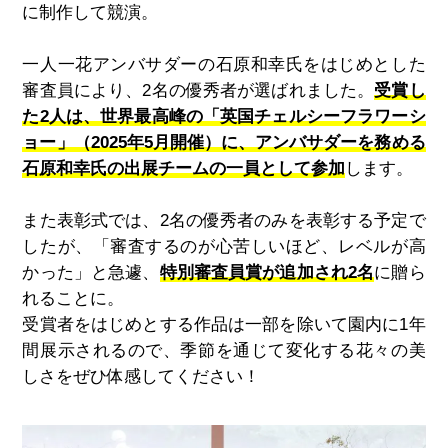
に制作して競演。
一人一花アンバサダーの石原和幸氏をはじめとした
審査員により、
2
名の優秀者が選ばれました。
受賞し
た2人は、世界最高峰の「英国チェルシーフラワーシ
ョー」（2025年5月開催）に、アンバサダーを務める
石原和幸氏の出展チームの一員として参加
します。
また表彰式では、
2
名の優秀者のみを表彰する予定で
したが、「審査するのが心苦しいほど、レベルが高
かった」と急遽、
特別審査員賞が追加され2名
に贈ら
れることに。
受賞者をはじめとする作品は一部を除いて園内に
1
年
間展示されるので、季節を通じて変化する花々の美
しさをぜひ体感してください！