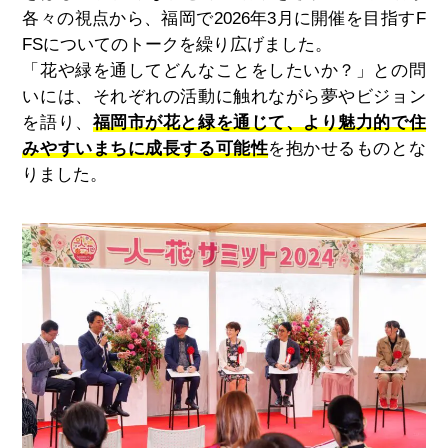
各々の視点から、福岡で
2026
年
3
月に開催を目指す
F
FS
についてのトークを繰り広げました。
「花や緑を通してどんなことをしたいか？」との問
いには、それぞれの活動に触れながら夢やビジョン
を語り、
福岡市が花と緑を通じて、より魅力的で住
みやすいまちに成長する可能性
を抱かせるものとな
りました。