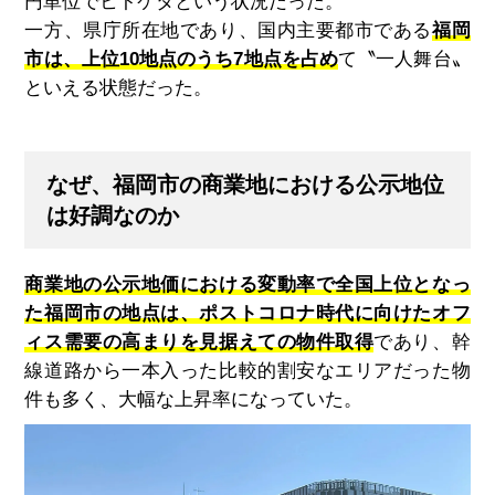
円単位でヒトケタという状況だった。
一方、県庁所在地であり、国内主要都市である
福岡
市は、上位10地点のうち7地点を占め
て〝一人舞台〟
といえる状態だった。
なぜ、福岡市の商業地における公示地位
は好調なのか
商業地の公示地価における変動率で全国上位となっ
た福岡市の地点は、ポストコロナ時代に向けたオフ
ィス需要の高まりを見据えての物件取得
であり、幹
線道路から一本入った比較的割安なエリアだった物
件も多く、大幅な上昇率になっていた。