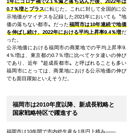
1年にコロナ禍で2
.
1％減と落ち込んだ後、2022年は
0
.
7％増とプラス
に転じた。これに対して全国的に公
示地価がマイナスを記録した2021年においても〝地
価の落ちない都市〟だった
福岡市は10年連続で地価
を伸ばし続け、2022年における平均上昇率9
.
4％増
だ
った。
公示地価における福岡市の商業地での平均上昇率9
.
4％増は、東京都の0
.
7％増に比べてケタ違いの伸び
であり、近年〝超成長都市〟と呼ばれることも多い
福岡市にとっては、商業地における公示地価の伸び
でも面目躍如といえそうだ。
福岡市は2010年度以降、新成長戦略と
国家戦略特区で躍進する
福岡市は10年間で市内総生産を1兆円上積み――。