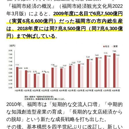
『福岡市経済の概況』（福岡市経済観光文化局2022
年3月版）によると、
2009年度に名目で6兆7
,
500億円
（実質6兆6
,
600億円）だった福岡市の市内総生産
は、2018年度には同7兆8
,
500億円（同7兆6
,
300億
円）まで伸ばしている
。
2010年、福岡市は「短期的な交流人口増」「中期的
な知識創造型産業の育成」「長期的な支店経済から
の脱却」という新たな成長戦略を打ち出した。
その後、基本構想を四半世紀ぶりに改訂し、新しい