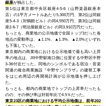
銀座
が独占した。
第1位は東京都中央区銀座4-5-6（山野楽器銀座本
店）の1平方メートルあたり5,300万円、第2位は同銀
座5-4-3（対鶴館ビル）の同4
,
550万円、第3位は同銀
座2-6-7（明治屋銀座ビル）の同3
,
910万円だった。
もっとも、商業地の公示地価で全国トップ3だった各
地点の変動率は、▲1.1%、▲1
.
3%、▲2
.
0%といずれ
も下落していた。
東京都内の商業地における公示地価で最も高い上昇
率の地点は、JR中野駅南口側に位置する中野区中野
3-36付近だった。同地のシンボルである宿泊・音楽
関連の複合商業施設『中野サンプラザ』の建替工事
をはじめ周辺の再開発計画が公示地価を押し上げ
た。
もっとも、都内の商業地でトップの上昇率だったも
のの、その伸び率は対前年比で4
.
5％だった。
東京23区の商業地における平均公示地価は、前年202