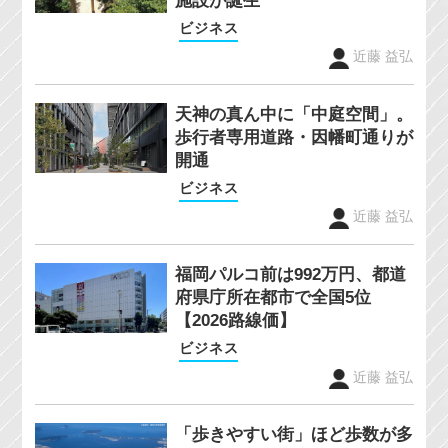
施設が誕生
ビジネス
近藤 益弘
天神の真ん中に「中庭空間」。
歩行者専用道路・因幡町通りが
開通
ビジネス
近藤 益弘
福岡パルコ前は992万円、都道
府県庁所在都市で全国5位
【2026路線価】
ビジネス
近藤 益弘
「歩きやすい街」ほど歩数が多