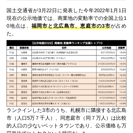
国土交通省が3月22日に発表した今年2022年1月1日
現在の公示地価では、商業地の変動率での全国上位1
0地点は、
福岡市と北広島市、恵庭市の3市
が占め
た。
ランクインした3市のうち、札幌市に隣接する北広島
市（人口5万７千人）、同恵庭市（同７万人）は比較
的人口の少ないベットタウンであり、公示価格も万