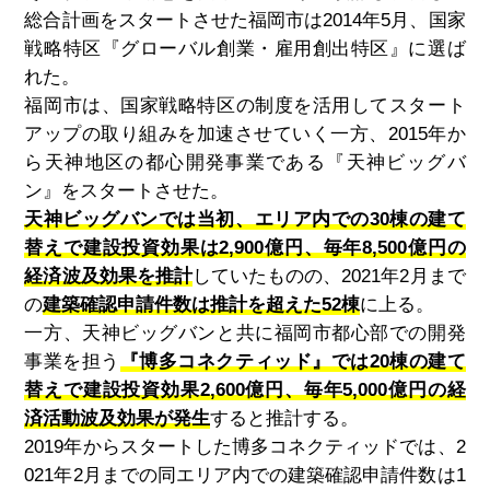
総合計画をスタートさせた福岡市は2014年5月、国家
戦略特区『グローバル創業・雇用創出特区』に選ば
れた。
福岡市は、国家戦略特区の制度を活用してスタート
アップの取り組みを加速させていく一方、2015年か
ら天神地区の都心開発事業である『天神ビッグバ
ン』をスタートさせた。
天神ビッグバンでは当初、エリア内での30棟の建て
替えで建設投資効果は2
,
900億円、毎年8
,
500億円の
経済波及効果を推計
していたものの、2021年2月まで
の
建築確認申請件数は推計を超えた52棟
に上る。
一方、天神ビッグバンと共に福岡市都心部での開発
事業を担う
『博多コネクティッド』では20棟の建て
替えで建設投資効果2
,
600億円、毎年5
,
000億円の経
済活動波及効果が発生
すると推計する。
2019年からスタートした博多コネクティッドでは、2
021年2月までの同エリア内での建築確認申請件数は1