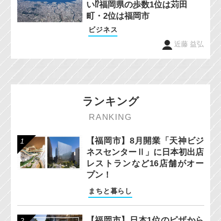
い⁉福岡県の歩数1位は苅田
町・2位は福岡市
ビジネス
近藤 益弘
ランキング
RANKING
【福岡市】8月開業「天神ビジ
ネスセンターⅡ」に日本初出店
レストランなど16店舗がオー
プン！
まちと暮らし
【福岡市】日本1位のピザから