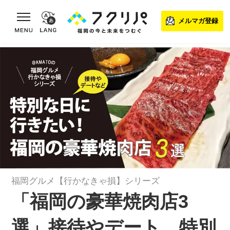
toggle navigation
メルマガ登録
福岡グルメ【行かなきゃ損】シリーズ
「福岡の豪華焼肉店3
選」接待やデート、特別