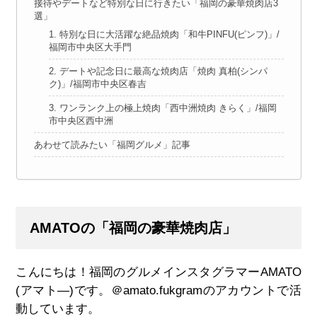
接待やデートなど特別な日に行きたい「福岡の豪華焼肉店3
選」
1. 特別な日に大活躍な絶品焼肉「和牛PINFU(ピンフ)」/
福岡市中央区大手門
2. デートや記念日に最高な焼肉店「焼肉 真柏(シンパ
ク)」/福岡市中央区春吉
3. ワンランク上の極上焼肉「西中洲焼肉 きらく」/福岡
市中央区西中洲
あわせて読みたい「福岡グルメ」記事
AMATOの「福岡の豪華焼肉店」
こんにちは！福岡のグルメインスタグラマーAMATO
(アマト―)です。＠amato.fukgramのアカウントで活
動しています。