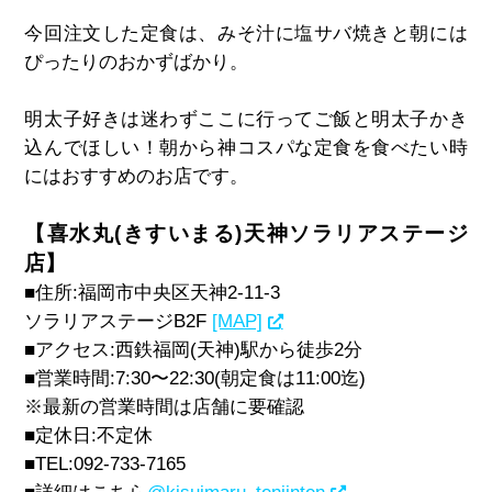
今回注文した定食は、みそ汁に塩サバ焼きと朝には
ぴったりのおかずばかり。
明太子好きは迷わずここに行ってご飯と明太子かき
込んでほしい！朝から神コスパな定食を食べたい時
にはおすすめのお店です。
【喜水丸(きすいまる)天神ソラリアステージ
店】
■住所:福岡市中央区天神2-11-3
ソラリアステージB2F
[MAP]
■アクセス:西鉄福岡(天神)駅から徒歩2分
■営業時間:7:30〜22:30(朝定食は11:00迄)
※最新の営業時間は店舗に要確認
■定休日:不定休
■TEL:092-733-7165