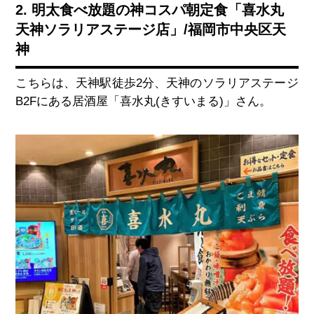
2. 明太食べ放題の神コスパ朝定食「喜水丸
天神ソラリアステージ店」/福岡市中央区天
神
こちらは、天神駅徒歩
2
分、天神のソラリアステージ
B2F
にある居酒屋「喜水丸
(
きすいまる
)
」さん。