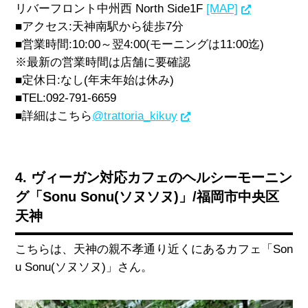
リバーフロント中州西
North Side1F
[MAP]
■アクセス
:
天神南駅から徒歩
7
分
■営業時間
:10:00
～翌
4:00(
モーニングは
11:00
迄
)
※最新の営業時間は店舗に要確認
■定休日
:
なし
(
年末年始は休み
)
■TEL:092-791-6659
■詳細はこちら
@trattoria_kikuy
4. ヴィーガン対応カフェのヘルシーモーニン
グ「Sonu Sonu(ソヌソヌ)」/福岡市中央区
天神
こちらは、天神の親不孝通り近くにあるカフェ「
Son
u Sonu(
ソヌソヌ
)」
さん。