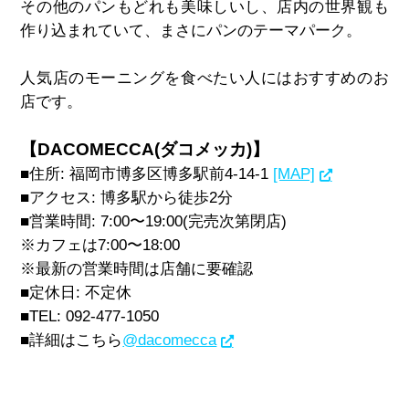
その他のパンもどれも美味しいし、店内の世界観も
作り込まれていて、まさにパンのテーマパーク。
人気店のモーニングを食べたい人にはおすすめのお
店です。
【DACOMECCA(ダコメッカ)】
■住所
:
福岡市博多区博多駅前
4-14-1
[MAP]
■アクセス
:
博多駅から徒歩
2
分
■営業時間
: 7:00
〜
19:00(
完売次第閉店
)
※カフェは
7:00
〜
18:00
※最新の営業時間は店舗に要確認
■定休日
:
不定休
■
TEL: 092-477-1050
■詳細はこちら
@dacomecca