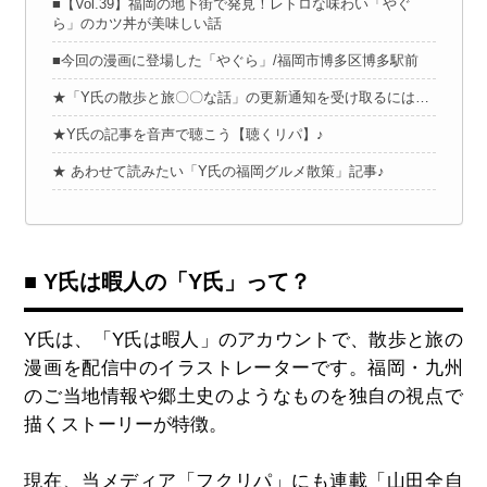
■【Vol.39】福岡の地下街で発見！レトロな味わい「やぐ
ら」のカツ丼が美味しい話
■今回の漫画に登場した「やぐら」/福岡市博多区博多駅前
★「Y氏の散歩と旅〇〇な話」の更新通知を受け取るには…
★Y氏の記事を音声で聴こう【聴くリパ】♪
★ あわせて読みたい「Y氏の福岡グルメ散策」記事♪
■ Y氏は暇人の「Y氏」って？
Y氏は、「Y氏は暇人」のアカウントで、散歩と旅の
漫画を配信中のイラストレーターです。福岡・九州
のご当地情報や郷土史のようなものを独自の視点で
描くストーリーが特徴。
現在、当メディア「フクリパ」にも連載「山田全自