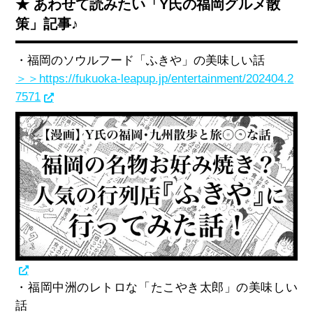
★ あわせて読みたい「Y氏の福岡グルメ散
策」記事♪
・福岡のソウルフード「ふきや」の美味しい話
＞＞https://fukuoka-leapup.jp/entertainment/202404.2
7571
・福岡中洲のレトロな「たこやき太郎」の美味しい
話