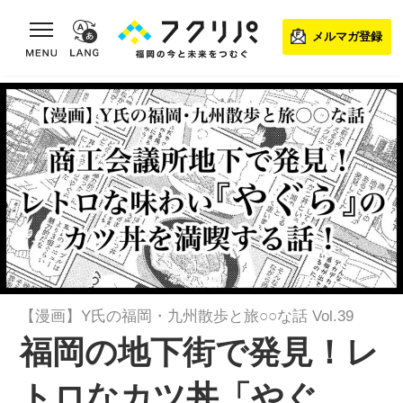
toggle navigation
メルマガ登録
【漫画】Y氏の福岡・九州散歩と旅○○な話 Vol.39
福岡の地下街で発見！レ
トロなカツ丼「やぐ