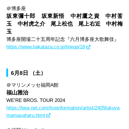
＠博多座
坂東彌十郎 坂東新悟 中村鷹之資 中村莟
玉 中村虎之介 尾上松也 尾上右近 中村梅
玉
博多座開場二十五周年記念『六月博多座大歌舞伎』
https://www.hakataza.co.jp/lineup/18
6月8日 （土）
＠マリンメッセ福岡
A
館
福山雅治
WE’RE BROS. TOUR 2024
https://bea-net.com/liveinformation/artist/2405fukuya
mamasaharu.html