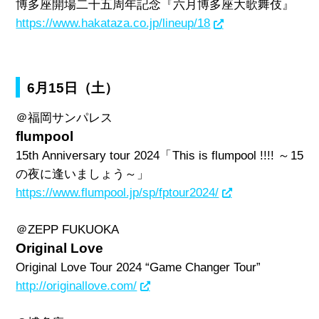
博多座開場二十五周年記念『六月博多座大歌舞伎』
https://www.hakataza.co.jp/lineup/18
6月15日（土）
＠福岡サンパレス
flumpool
15th Anniversary tour 2024
「
This is flumpool !!!!
～
15
の夜に逢いましょう～」
https://www.flumpool.jp/sp/fptour2024/
＠
ZEPP FUKUOKA
Original Love
Original Love Tour 2024 “Game Changer Tour”
http://originallove.com/