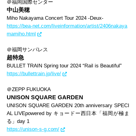
＠福岡国際センター
中山美穂
Miho Nakayama Concert Tour 2024 -Deux-
https://bea-net.com/liveinformation/artist/2406nakaya
mamiho.html
＠福岡サンパレス
超特急
BULLET TRAIN Spring tour 2024 “Rail is Beautiful”
https://bullettrain.jp/live/
＠
ZEPP FUKUOKA
UNISON SQUARE GARDEN
UNISON SQUARE GARDEN 20th anniversary SPECI
AL LIVEpowered by
キョードー西日本「福岡が極ま
る」
day 1
https://unison-s-g.com/