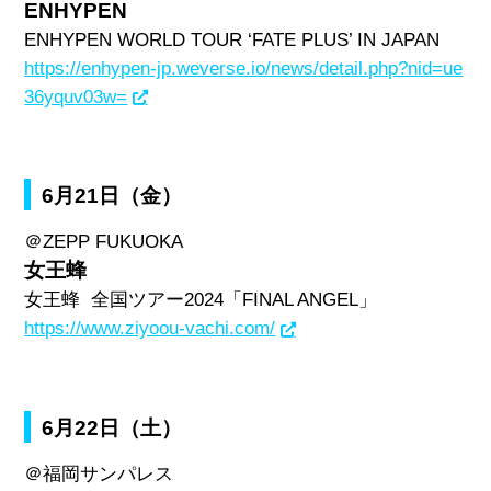
ENHYPEN
ENHYPEN WORLD TOUR ‘FATE PLUS’ IN JAPAN
https://enhypen-jp.weverse.io/news/detail.php?nid=ue
36yquv03w=
6月21日（金）
＠
ZEPP FUKUOKA
女王蜂
女王蜂
全国ツアー
2024
「
FINAL ANGEL
」
https://www.ziyoou-vachi.com/
6月22日（土）
＠福岡サンパレス