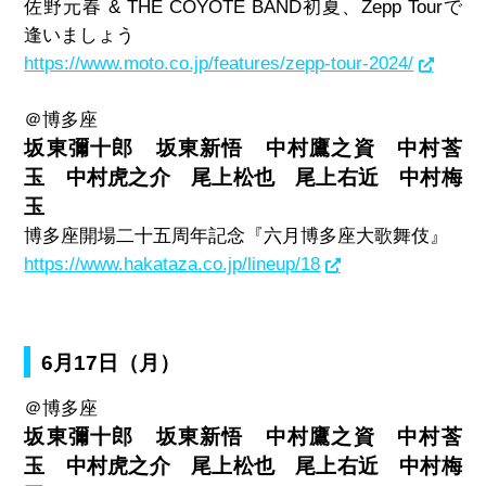
佐野元春
& THE COYOTE BAND
初夏、
Zepp Tour
で
逢いましょう
https://www.moto.co.jp/features/zepp-tour-2024/
＠博多座
坂東彌十郎 坂東新悟 中村鷹之資 中村莟
玉 中村虎之介 尾上松也 尾上右近 中村梅
玉
博多座開場二十五周年記念『六月博多座大歌舞伎』
https://www.hakataza.co.jp/lineup/18
6月17日（月）
＠博多座
坂東彌十郎 坂東新悟 中村鷹之資 中村莟
玉 中村虎之介 尾上松也 尾上右近 中村梅