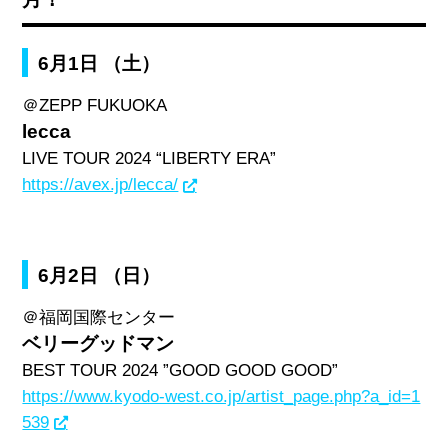
6月1日 （土）
＠
ZEPP FUKUOKA
lecca
LIVE TOUR 2024 “LIBERTY ERA”
https://avex.jp/lecca/
6月2日 （日）
＠福岡国際センター
ベリーグッドマン
BEST TOUR 2024 ”GOOD GOOD GOOD”
https://www.kyodo-west.co.jp/artist_page.php?a_id=1
539