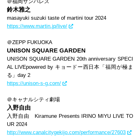
＠福岡サンパレス
鈴木雅之
masayuki suzuki taste of martini tour 2024
https://www.martin.jp/live/
＠
ZEPP FUKUOKA
UNISON SQUARE GARDEN
UNISON SQUARE GARDEN 20th anniversary SPECI
AL LIVEpowered by
キョードー西日本「福岡が極ま
る」
day 2
https://unison-s-g.com/
＠キャナルシティ劇場
入野自由
入野自由
Kiramune Presents IRINO MIYU LIVE TO
UR 2024
http://www.canalcitygekijo.com/performance/27603