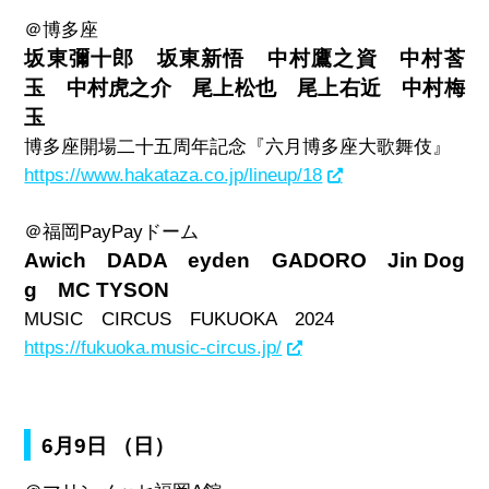
＠博多座
坂東彌十郎 坂東新悟 中村鷹之資 中村莟
玉 中村虎之介 尾上松也 尾上右近 中村梅
玉
博多座開場二十五周年記念『六月博多座大歌舞伎』
https://www.hakataza.co.jp/lineup/18
＠福岡
PayPay
ドーム
Awich DADA eyden GADORO Jin Dog
g MC TYSON
MUSIC
CIRCUS
FUKUOKA
2024
https://fukuoka.music-circus.jp/
6月9日 （日）