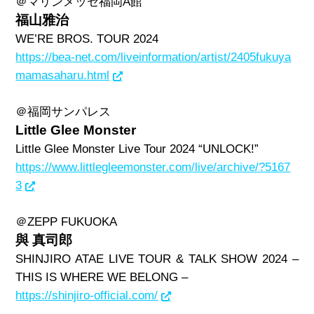
＠マリンメッセ福岡
A
館
福山雅治
WE’RE BROS. TOUR 2024
https://bea-net.com/liveinformation/artist/2405fukuya
mamasaharu.html
＠福岡サンパレス
Little Glee Monster
Little Glee Monster Live Tour 2024 “UNLOCK!”
https://www.littlegleemonster.com/live/archive/?5167
3
＠
ZEPP FUKUOKA
與 真司郎
SHINJIRO ATAE LIVE TOUR & TALK SHOW 2024 –
THIS IS WHERE WE BELONG –
https://shinjiro-official.com/