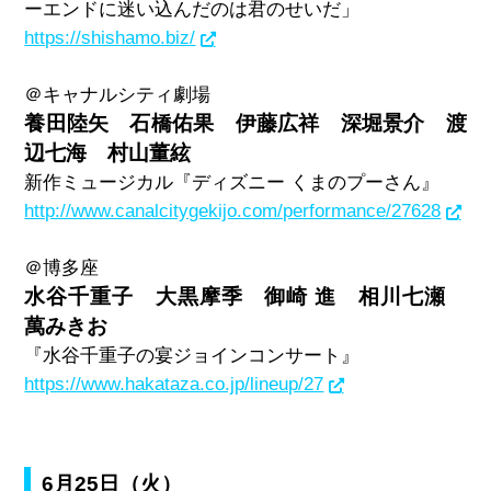
ーエンドに迷い込んだのは君のせいだ」
https://shishamo.biz/
＠キャナルシティ劇場
養田陸矢 石橋佑果 伊藤広祥 深堀景介 渡
辺七海 村山董絃
新作ミュージカル『ディズニー くまのプーさん』
http://www.canalcitygekijo.com/performance/27628
＠博多座
水谷千重子 大黒摩季 御崎 進 相川七瀬
萬みきお
『水谷千重子の宴ジョインコンサート』
https://www.hakataza.co.jp/lineup/27
6月25日（火）