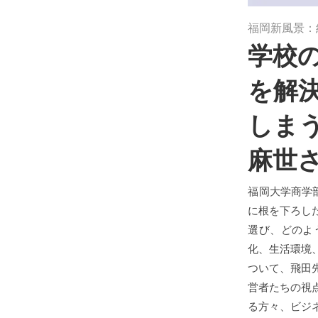
福岡新風景：
学校
を解
しま
麻世
福岡大学商学
に根を下ろし
選び、どのよ
化、生活環境
ついて、飛田
営者たちの視
る方々、ビジ