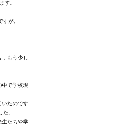
ます。
ですが。
も，もう少し
の中で学校現
ていたのです
した。
先生たちや学