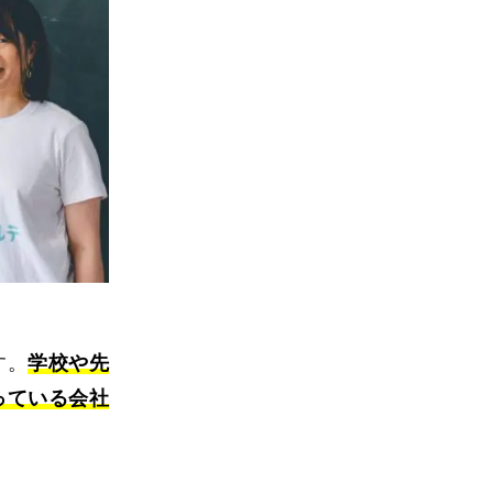
す。
学校や先
っている会社