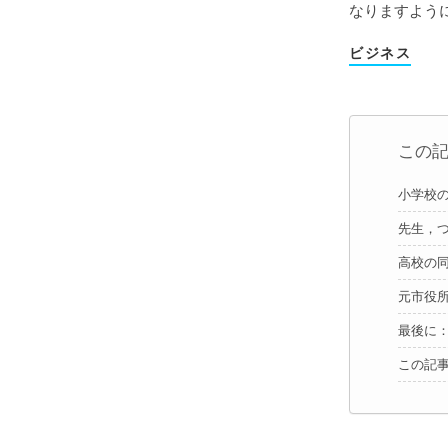
なりますよう
ビジネス
この
小学校
先生，
高校の
元市役
最後に
この記事