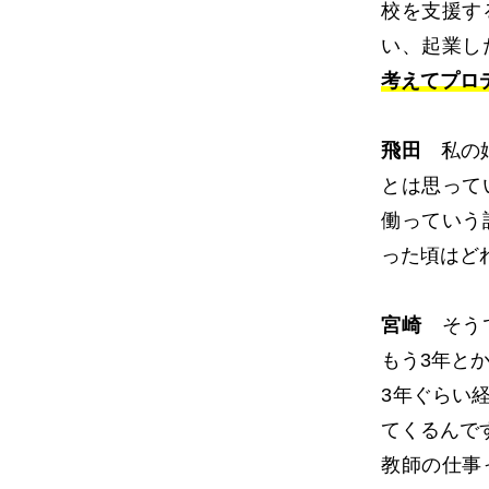
校を支援す
い、起業し
考えてプロ
飛田
私の娘
とは思って
働っていう
った頃はど
宮崎
そうで
もう3年と
3年ぐらい
てくるんで
教師の仕事