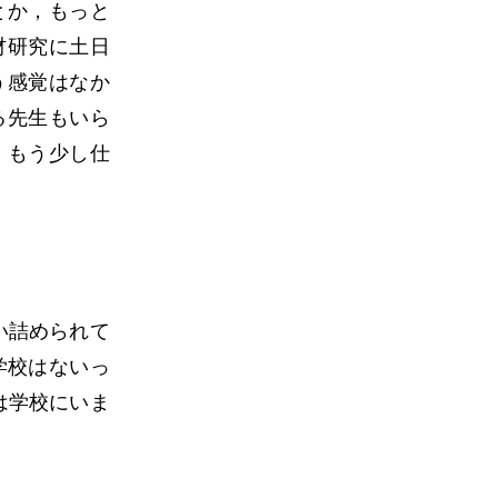
とか，もっと
材研究に土日
う感覚はなか
る先生もいら
、もう少し仕
い詰められて
学校はないっ
は学校にいま