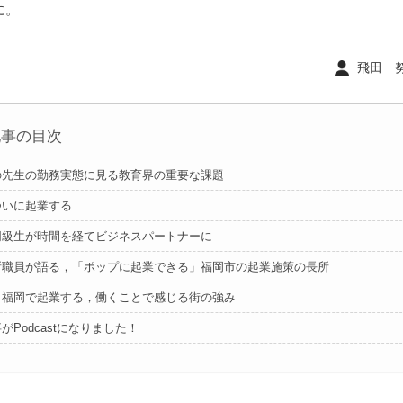
に。
飛田 努 ｜
記事の目次
の先生の勤務実態に見る教育界の重要な課題
ついに起業する
同級生が時間を経てビジネスパートナーに
所職員が語る，「ポップに起業できる」福岡市の起業施策の長所
：福岡で起業する，働くことで感じる街の強み
がPodcastになりました！