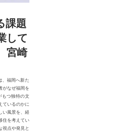
る課題
業して
 宮崎
は、福岡へ新た
者がなぜ福岡を
がもつ独特の文
えているのかに
しい風景を、経
移住を考えてい
な視点や発見と