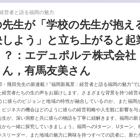
経営者と語る福岡の魅力
の先生が「学校の先生が抱え
決しよう」と立ち上がると起
う？：エデュポルテ株式会社
さん，有馬友美さん
部・飛田先生の新連載！"福岡新風景：経営者と語る福岡の魅力"で
た経営者たちの生の声をお届けします。さまざまな背景を持つ経営
うに彼らのビジョンと地域の特性が融合しているのか、また福岡
、ビジネスの機会はどのように彼らの経営戦略や人生観に影響を与
先生が、深い洞察と共に彼らの物語を丁寧に紐解きます。福岡の新
点から一緒に探究していきましょう。福岡へのIターン、Uターン、
ネスリーダー、また地域の魅力に興味を持つすべての読者に、新た