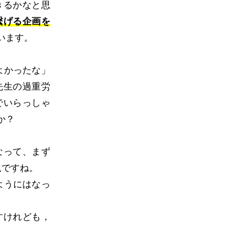
きるかなと思
繋げる企画を
います。
よかったな」
先生の過重労
でいらっしゃ
か？
なって、まず
況ですね。
ようにはなっ
すけれども，