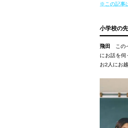
※この記事は
小学校の
飛田
このイ
にお話を伺
お2人にお