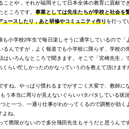
ることや，それが福岡そして日本全体の教育に貢献で
たところです。
事業としては先生たちが学校と社会を
デュースしたり，あと研修やコミュニティ作り
を行って
も小学校2年生で毎日楽しそうに通学しているので「
いるんですが，よく報道でも小学校に限らず、学校の
話はいろんなところで聞きます。そこで「宮崎先生」
れくらい忙しかったのかなっていうのを教えて頂けます
すね。やっぱり慣れるまでがすごく大変で、教師に
かもう本当に周りが見えないぐらいバタバタしている状
経つと一つ、一通り仕事がわかってくるので調整が効く
すよね。
って際限がないので多分飛田先生もそうだと思うんで