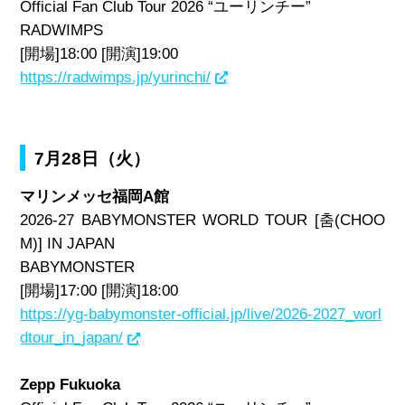
Official Fan Club Tour 2026 “ユーリンチー”
RADWIMPS
[開場]18:00 [開演]19:00
https://radwimps.jp/yurinchi/
7月28日（火）
マリンメッセ福岡A館
2026-27 BABYMONSTER WORLD TOUR [춤(CHOO
M)] IN JAPAN
BABYMONSTER
[開場]17:00 [開演]18:00
https://yg-babymonster-official.jp/live/2026-2027_worl
dtour_in_japan/
Zepp Fukuoka