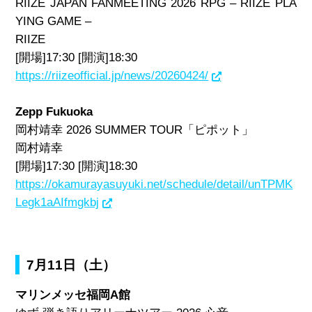
RIIZE JAPAN FANMEETING 2026 RPG – RIIZE PLA
YING GAME –
RIIZE
[開場]17:30 [開演]18:30
https://riizeofficial.jp/news/20260424/
Zepp Fukuoka
岡村靖幸 2026 SUMMER TOUR「ピポット」
岡村靖幸
[開場]17:30 [開演]18:30
https://okamurayasuyuki.net/schedule/detail/unTPMK
Legk1aAIfmgkbj
7月11日（土）
マリンメッセ福岡A館