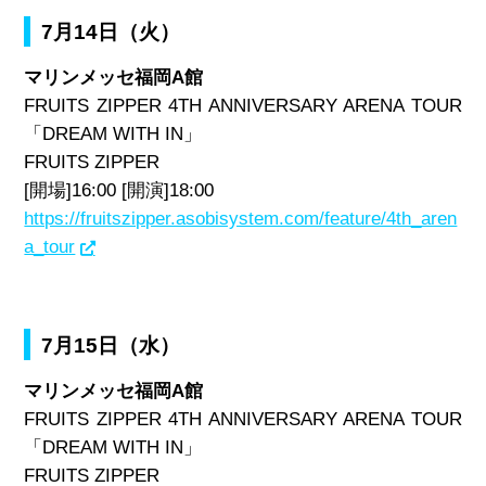
7月14日（火）
マリンメッセ福岡A館
FRUITS ZIPPER 4TH ANNIVERSARY ARENA TOUR
「DREAM WITH IN」
FRUITS ZIPPER
[開場]16:00 [開演]18:00
https://fruitszipper.asobisystem.com/feature/4th_aren
a_tour
7月15日（水）
マリンメッセ福岡A館
FRUITS ZIPPER 4TH ANNIVERSARY ARENA TOUR
「DREAM WITH IN」
FRUITS ZIPPER