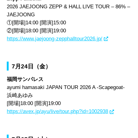
2026 JAEJOONG ZEPP & HALL LIVE TOUR – 86% –
JAEJOONG
①[開場]14:00 [開演]15:00
②[開場]18:00 [開演]19:00
https://www.jaejoong-zepphalltour2026.jp/
7月24日（金）
福岡サンパレス
ayumi hamasaki JAPAN TOUR 2026 A -Scapegoat-
浜崎あゆみ
[開場]18:00 [開演]19:00
https://avex.jp/ayu/live/tour.php?id=1002938