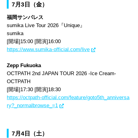
7月3日（金）
福岡サンパレス
sumika Live Tour 2026『Unique』
sumika
[開場]15:00 [開演]16:00
https://www.sumika-official.com/live
Zepp Fukuoka
OCTPATH 2nd JAPAN TOUR 2026 -Ice Cream-
OCTPATH
[開場]17:30 [開演]18:30
https://octpath-official.com/feature/goto5th_anniversa
ry?_normalbrowse_=1
7月4日（土）