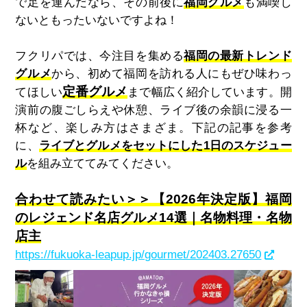
で足を運んだなら、その前後に
福岡グルメ
も満喫し
ないともったいないですよね！
フクリパでは、今注目を集める
福岡の最新トレンド
グルメ
から、初めて福岡を訪れる人にもぜひ味わっ
定番グルメ
てほしい
まで幅広く紹介しています。開
演前の腹ごしらえや休憩、ライブ後の余韻に浸る一
杯など、楽しみ方はさまざま。下記の記事を参考
に、
ライブとグルメをセットにした1日のスケジュー
ル
を組み立ててみてください。
合わせて読みたい＞＞【2026年決定版】福岡
のレジェンド名店グルメ14選｜名物料理・名物
店主
https://fukuoka-leapup.jp/gourmet/202403.27650