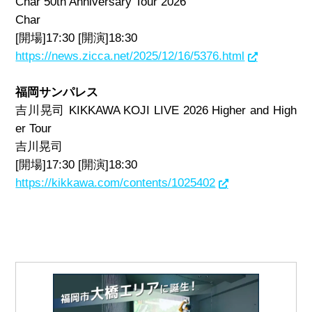
Char 50th Anniversary Tour 2026
Char
[開場]17:30 [開演]18:30
https://news.zicca.net/2025/12/16/5376.html
福岡サンパレス
吉川晃司 KIKKAWA KOJI LIVE 2026 Higher and High
er Tour
吉川晃司
[開場]17:30 [開演]18:30
https://kikkawa.com/contents/1025402