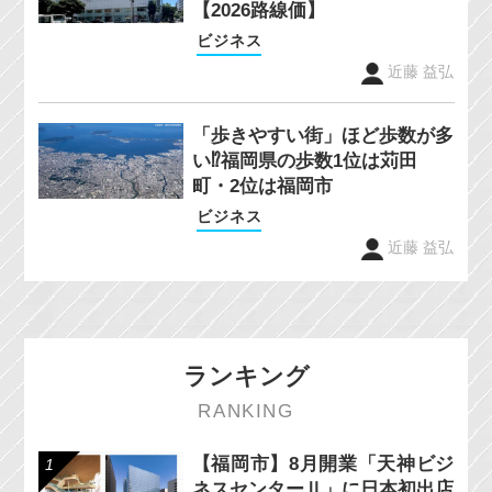
【2026路線価】
ビジネス
近藤 益弘
「歩きやすい街」ほど歩数が多
い⁉福岡県の歩数1位は苅田
町・2位は福岡市
ビジネス
近藤 益弘
ランキング
RANKING
【福岡市】8月開業「天神ビジ
ネスセンターⅡ」に日本初出店