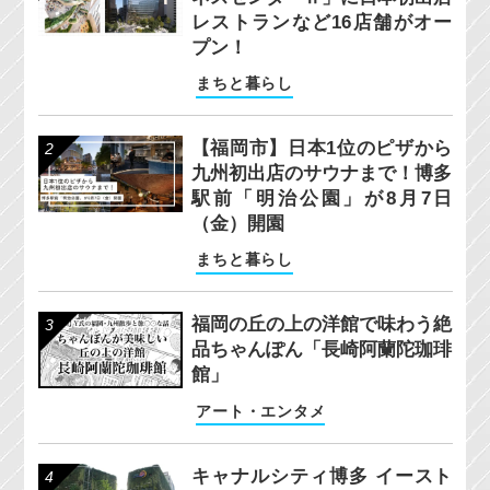
レストランなど16店舗がオー
プン！
まちと暮らし
【福岡市】日本1位のピザから
九州初出店のサウナまで！博多
駅前「明治公園」が8月7日
（金）開園
まちと暮らし
福岡の丘の上の洋館で味わう絶
品ちゃんぽん「長崎阿蘭陀珈琲
館」
アート・エンタメ
キャナルシティ博多 イースト