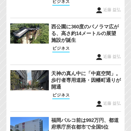
ビジネス
近藤 益弘
西公園に360度のパノラマ広が
る、高さ約14メートルの展望
施設が誕生
ビジネス
近藤 益弘
天神の真ん中に「中庭空間」。
歩行者専用道路・因幡町通りが
開通
ビジネス
近藤 益弘
福岡パルコ前は992万円、都道
府県庁所在都市で全国5位