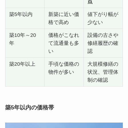
点
築5年以内
新築に近い価
値下がり幅が
格で高め
少ない
築10年～20
価格がこなれ
設備の古さや
年
て流通量も多
修繕履歴の確
い
認
築20年以上
手頃な価格の
大規模修繕の
物件が多い
状況、管理体
制の確認
築5年以内の価格帯