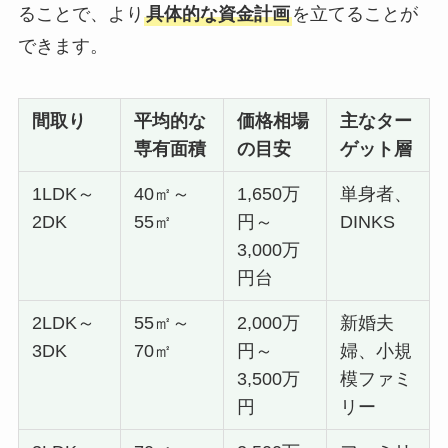
ることで、より
具体的な資金計画
を立てることが
できます。
間取り
平均的な
価格相場
主なター
専有面積
の目安
ゲット層
1LDK～
40㎡～
1,650万
単身者、
2DK
55㎡
円～
DINKS
3,000万
円台
2LDK～
55㎡～
2,000万
新婚夫
3DK
70㎡
円～
婦、小規
3,500万
模ファミ
円
リー