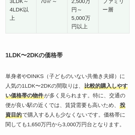
3LDK～
70㎡～
2,500万
ファミリ
4LDK以
円～
ー層
上
5,000万
円以上
1LDK〜2DKの価格帯
単身者やDINKS（子どものいない共働き夫婦）に
人気の1LDK〜2DKの間取りは、
比較的購入しやす
い価格帯の物件
が多く見られます。特に、交通の
便が良い駅の近くでは、賃貸需要も高いため、
投
資目的
で購入する人も少なくないです。価格帯に
関しても1,650万円から3,000万円台となります。