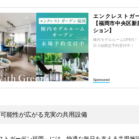
エンクレストガ
【福岡市中央区新
ション】
棟内モデルルームOPEN
日３組限定予約受付中！
Sponsored
の可能性が広がる充実の共用設備
ストガーデン福岡」には、快適な毎日を支える共用施