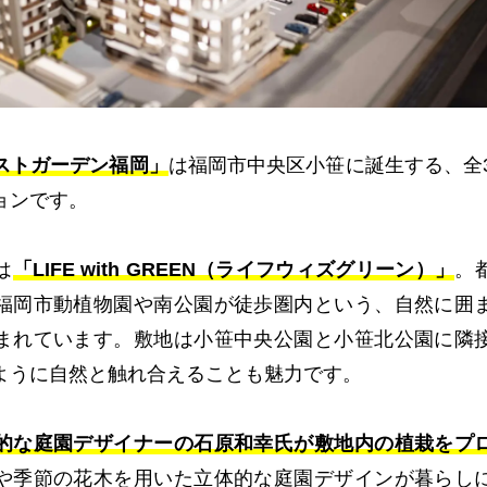
ストガーデン福岡」
は福岡市中央区小笹に誕生する、全3
ョンです。
は
「LIFE with GREEN（ライフウィズグリーン）」
。
福岡市動植物園や南公園が徒歩圏内という、自然に囲
まれています。敷地は小笹中央公園と小笹北公園に隣
ように自然と触れ合えることも魅力です。
的な庭園デザイナーの石原和幸氏が敷地内の植栽をプ
や季節の花木を用いた立体的な庭園デザインが暮らし