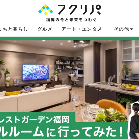
まちと暮らし
グルメ
アート・エンタメ
その他
これからのお
福岡あるある
不動産コラム
連載