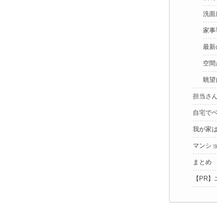
洗面
家事
最新
空間
眺望
担当さ
自宅で
我が家
マンシ
まとめ
【PR