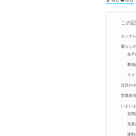
この
エンク
暮らし
全戸
敷地
ライ
注目の
営業担
いよい
玄関
充実
便利