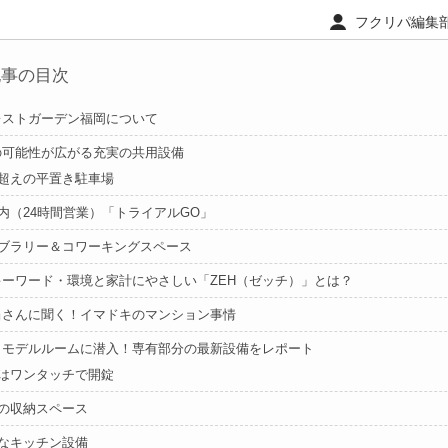
フクリパ編集部 ｜
記事の目次
レストガーデン福岡について
の可能性が広がる充実の共用設備
超えの平置き駐車場
内（24時間営業）「トライアルGO」
ブラリー＆コワーキングスペース
キーワード・環境と家計にやさしい「ZEH（ゼッチ）」とは？
当さんに聞く！イマドキのマンション事情
よモデルルームに潜入！専有部分の最新設備をレポート
はワンタッチで開錠
の収納スペース
なキッチン設備