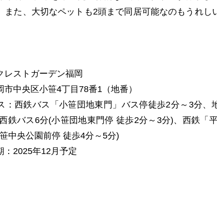
。また、大切なペットも2頭まで同居可能なのもうれし
】
クレストガーデン福岡
岡市中央区小笹4丁目78番1（地番）
ス：西鉄バス「小笹団地東門」バス停徒歩2分～3分、
西鉄バス6分(小笹団地東門停 徒歩2分～3分)、西鉄「
小笹中央公園前停 徒歩4分～5分)
：2025年12月予定