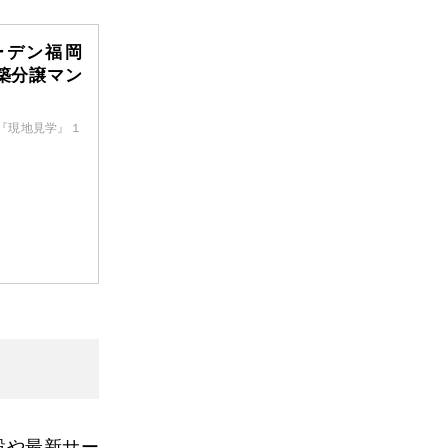
ーデン福岡
築分譲マン
！『現地見学』１
設や最新サー