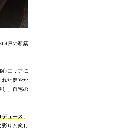
64戸の新築
都心エリアに
まれた健やか
接し、自宅の
ロデュース
。
に彩りと癒し