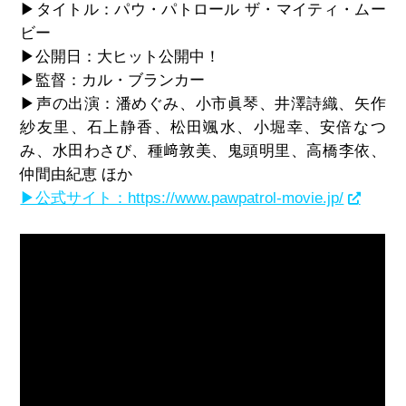
▶タイトル：パウ・パトロール ザ・マイティ・ムー
ビー
▶公開日：大ヒット公開中！
▶監督：カル・ブランカー
▶声の出演：潘めぐみ、小市眞琴、井澤詩織、矢作
紗友里、石上静香、松田颯水、小堀幸、安倍なつ
み、水田わさび、種
﨑
敦美、鬼頭明里、高橋李依、
仲間由紀恵 ほか
▶公式サイト：https://www.pawpatrol-movie.jp/