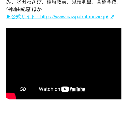
み、水田わさび、種
﨑
敦美、鬼頭明里、高橋李依、
仲間由紀恵 ほか
▶公式サイト：https://www.pawpatrol-movie.jp/