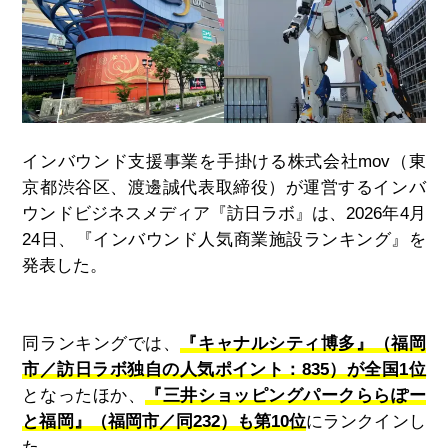
インバウンド支援事業を手掛ける株式会社
mov
（東
京都渋谷区、渡邊誠代表取締役）が運営するインバ
ウンドビジネスメディア『訪日ラボ』は、
2026
年
4
月
24
日、『インバウンド人気商業施設ランキング』を
発表した。
同ランキングでは、
『キャナルシティ博多』（福岡
市／訪日ラボ独自の人気ポイント：835）が全国1位
となったほか、
『三井ショッピングパークららぽー
と福岡』（福岡市／同232）も第10位
にランクインし
た。