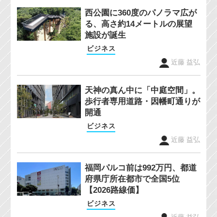
西公園に360度のパノラマ広が
る、高さ約14メートルの展望
施設が誕生
ビジネス
近藤 益弘
天神の真ん中に「中庭空間」。
歩行者専用道路・因幡町通りが
開通
ビジネス
近藤 益弘
福岡パルコ前は992万円、都道
府県庁所在都市で全国5位
【2026路線価】
ビジネス