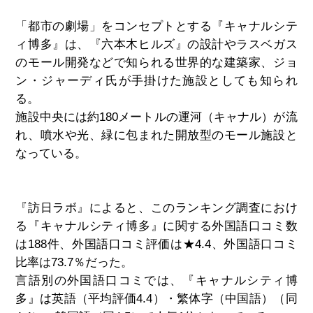
「都市の劇場」をコンセプトとする『キャナルシテ
ィ博多』は、『六本木ヒルズ』の設計やラスベガス
のモール開発などで知られる世界的な建築家、ジョ
ン・ジャーディ氏が手掛けた施設としても知られ
る。
施設中央には約180メートルの運河（キャナル）が流
れ、噴水や光、緑に包まれた開放型のモール施設と
なっている。
『訪日ラボ』によると、このランキング調査におけ
る『キャナルシティ博多』に関する外国語口コミ数
は
188
件、外国語口コミ評価は
★4.4
、外国語口コミ
比率は
73.7
％だった。
言語別の外国語口コミでは、『キャナルシティ博
多』は英語（平均評価
4.4
）・繁体字（中国語）（同