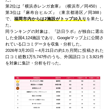
第2位は『横浜赤レンガ倉庫』（横浜市／同450）、
第3位は『麻布台ヒルズ』（東京都港区／同388）
で、
福岡市内からは2施設がトップ10入り
を果たし
た。
同ランキングの対象は、『訪日ラボ』が独自に選出
した全国
4,124
施設であり、
Google
マップ上に公開さ
れている口コミデータを収集・分析した。
2026
年
3
月
20
日～
4
月
21
日の約
1
カ月間に投稿された
口コミ総数
1
万
5,747
件のうち、外国語口コミ
3,921
件
を対象に集計・分析を行った。