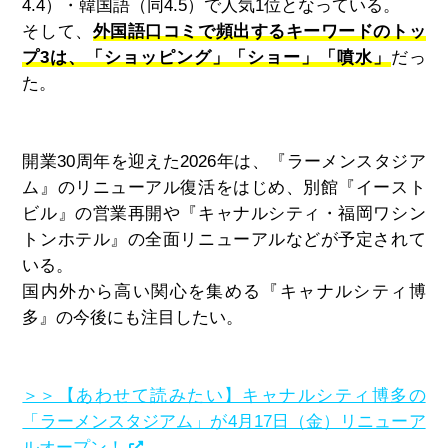
4.4
）・韓国語（同
4.5
）で人気
1
位となっている。
そして、
外国語口コミで頻出するキーワードのトッ
プ3は、「ショッピング」「ショー」「噴水」
だっ
た。
開業
30
周年を迎えた
2026
年は、『ラーメンスタジア
ム』のリニューアル復活をはじめ、別館『イースト
ビル』の営業再開や『キャナルシティ・福岡ワシン
トンホテル』の全面リニューアルなどが予定されて
いる。
国内外から高い関心を集める『キャナルシティ博
多』の今後にも注目したい。
＞＞【あわせて読みたい】キャナルシティ博多の
「ラーメンスタジアム」が4月17日（金）リニューア
ルオープン！