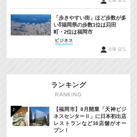
近藤 益弘
「歩きやすい街」ほど歩数が多
い⁉福岡県の歩数1位は苅田
町・2位は福岡市
ビジネス
近藤 益弘
ランキング
RANKING
【福岡市】8月開業「天神ビジ
ネスセンターⅡ」に日本初出店
レストランなど16店舗がオー
プン！