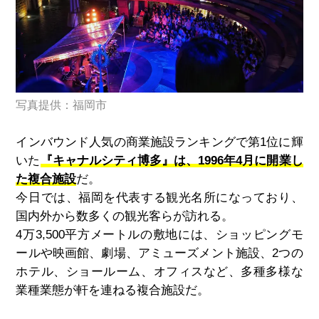
写真提供：福岡市
インバウンド人気の商業施設ランキングで第
1
位に輝
いた
『キャナルシティ博多』は、1996年4月に開業し
た複合施設
だ。
今日では、福岡を代表する観光名所になっており、
国内外から数多くの観光客らが訪れる。
4万
3,500
平方メートルの敷地には、ショッピングモ
ールや映画館、劇場、アミューズメント施設、
2
つの
ホテル、ショールーム、オフィスなど、多種多様な
業種業態が軒を連ねる複合施設だ。